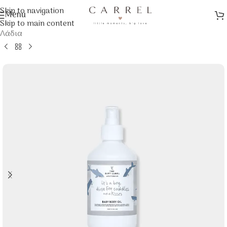
Skip to navigation
Menu
Αρχική σελίδα
/
Φροντίδα & Υγιεινή Μωρού
/
Περιποίηση
/
Skip to main content
Λάδια