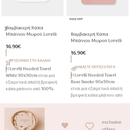
SOLD OUT
Βαμβακερή Κάπα
Μπάνιου Μωρού Lorelli
Βαμβακερή Κάπα
90x90cm Με Κέντημα
Μπάνιου Μωρού Lorelli
16.90
€
Λευκή
90x90cm Με Κέντημα
16.90
€
Rose Smoke
ΠΡΟΣΘΉΚΗ ΣΤΟ ΚΑΛΆΘΙ
ΔΙΑΒΆΣΤΕ ΠΕΡΙΣΣΌΤΕΡΑ
Η
Lorelli Hooded Towel
Η
Lorelli Hooded Towel
White 90x90cm
είναι μια
Rose Smoke 90x90cm
εξαιρετικά απαλή βρεφική
είναι μια εξαιρετικά απαλή
κάπα μπάνιου από
100%
βρεφική κάπα μπάνιου από
βαμβάκι
, σχεδιασμένη για
100% βαμβάκι
,
να αγκαλιάζει το μωρό
σχεδιασμένη για να
μετά το μπάνιο. Η πρακτική
αγκαλιάζει το μωρό μετά
κουκούλα βοηθά στο
exclusive
το μπάνιο. Η πρακτική
γρήγορο στέγνωμα του
κουκούλα βοηθά στο
κεφαλιού, ενώ το
offers