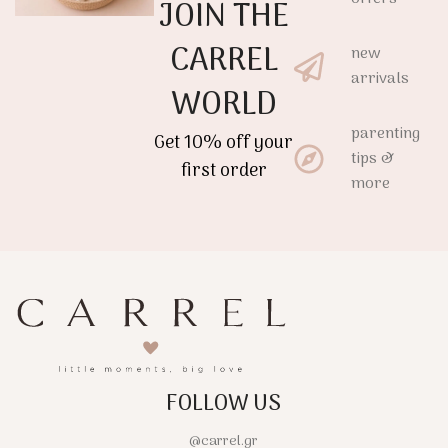
JOIN THE
γρήγορο στέγνωμα του
διακριτικό κέντημα χαρίζει
κεφαλιού, ενώ το
μία κομψή premium
CARREL
new
διακριτικό κέντημα χαρίζει
αισθητική.
arrivals
μία κομψή premium
WORLD
αισθητική.
parenting
Get 10% off your
tips &
first order
more
FOLLOW US
@carrel.gr