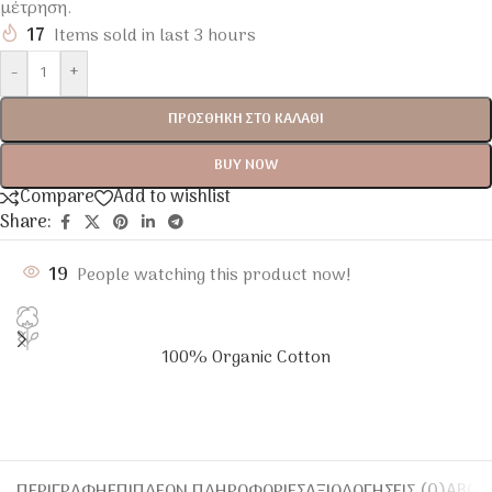
μέτρηση.
17
Items sold in last 3 hours
-
+
ΠΡΟΣΘΉΚΗ ΣΤΟ ΚΑΛΆΘΙ
BUY NOW
Compare
Add to wishlist
Share:
19
People watching this product now!
100% Organic Cotton
ΠΕΡΙΓΡΑΦΉ
ΕΠΙΠΛΈΟΝ ΠΛΗΡΟΦΟΡΊΕΣ
ΑΞΙΟΛΟΓΉΣΕΙΣ (0)
ABOU