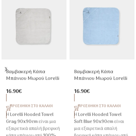
Βαμβακερή Κάπα
Βαμβακερή Κάπα
Μπάνιου Μωρού Lorelli
Μπάνιου Μωρού Lorelli
90x90cm Με Κέντημα
90x90cm Με Κέντημα
16.90
€
16.90
€
Γκρι
Soft Blue
ΠΡΟΣΘΉΚΗ ΣΤΟ ΚΑΛΆΘΙ
ΠΡΟΣΘΉΚΗ ΣΤΟ ΚΑΛΆΘΙ
Η
Lorelli Hooded Towel
Η
Lorelli Hooded Towel
Gray 90x90cm
είναι μια
Soft Blue 90x90cm
είναι
εξαιρετικά απαλή βρεφική
μια εξαιρετικά απαλή
κάπα μπάνιου από
100%
βρεφική κάπα μπάνιου από