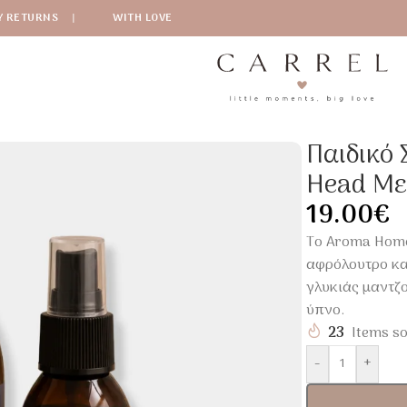
Y RETURNS
|
WITH LOVE
ια
/
Παιδικό Σετ Ύπνου Aroma Home Sleepy Head Με Bubble Bat
Παιδικό
Head Με 
19.00
€
Το Aroma Home
αφρόλουτρο κα
γλυκιάς μαντζ
ύπνο.
23
Items so
-
+