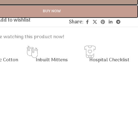
BUY NOW
dd to wishlist
Share:
e watching this product now!
c Cotton
Inbuilt Mittens
Hospital Checklist