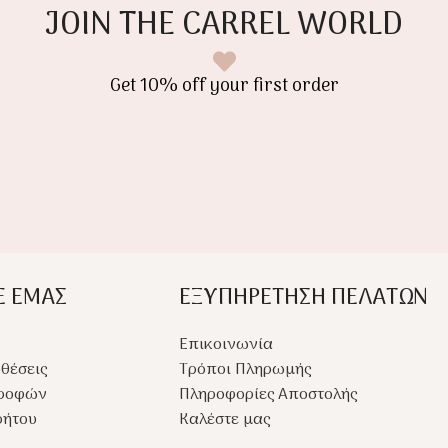
Ελαφρύ,
JOIN THE CARREL WORLD
νη σέλα
παιδί μεγαλώσει. Με LED
εύκολο 
είς
ρόδες, μουσική και
αποτελεί
αναδιπλούμενο σχεδιασμό,
τόσο για
Get 10% off your first order
είναι ιδανικό για ατελείωτο
ταξίδια 
παιχνίδι.
Ε ΕΜΑΣ
ΕΞΥΠΗΡΕΤΗΣΗ ΠΕΛΑΤΩΝ
Επικοινωνία
θέσεις
Τρόποι Πληρωμής
τροφών
Πληροφορίες Αποστολής
ρήτου
Καλέστε μας