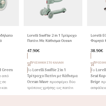
Ποδήλατο
Lorelli Swiftie 2 in 1 Τρίτροχο
Lorelli 
ό
Πατίνι Με Κάθισμα Ocean
Φορητό 
Wave
Beige
47.90
€
38.90
€
ΠΡΟΣΘΉΚΗ ΣΤΟ ΚΑΛΆΘΙ
ΠΡΟΣΘΉΚ
n1 Green
Το
Lorelli Swiftie 2 in 1
Το
Lorell
α από
Τρίτροχο Πατίνι με Κάθισμα
Seat Κα
ς σε
Ocean Wave
προσφέρει δύο
Beige
πρ
 και
τρόπους χρήσης: ως πατίνι
ασφάλεια
ανικό
με κάθισμα για τα πρώτα
καθημερ
, με
χρόνια και ως κλασικό
παιδιού.
EVA
τρίτροχο scooter όταν το