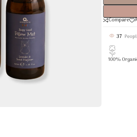
Compare
A
37
Peopl
100% Organi