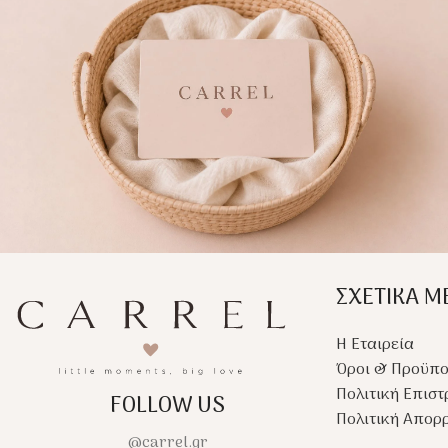
ρόδες και ρυθμιζόμε
για άνετες και ασφαλ
βόλτες.
ΣΧΕΤΙΚΑ Μ
Η Εταιρεία
Όροι & Προϋπο
Πολιτική Επισ
FOLLOW US
Πολιτική Απορ
@carrel.gr