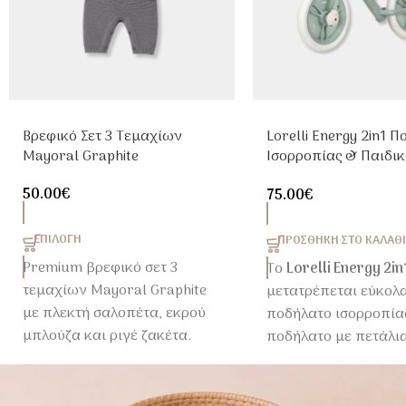
Βρεφικό Σετ 3 Τεμαχίων
Lorelli Energy 2in1 
Mayoral Graphite
Ισορροπίας & Παιδικ
Ποδήλατο Green
50.00
€
75.00
€
ΕΠΙΛΟΓΉ
ΠΡΟΣΘΉΚΗ ΣΤΟ ΚΑΛΆΘΙ
Premium βρεφικό σετ 3
Το
Lorelli Energy 2i
τεμαχίων Mayoral Graphite
μετατρέπεται εύκολ
με πλεκτή σαλοπέτα, εκρού
ποδήλατο ισορροπία
μπλούζα και ριγέ ζακέτα.
ποδήλατο με πετάλια
Μία κομψή επιλογή για
βοηθητικές ρόδες. Ιδ
νεογέννητα που συνδυάζει
για παιδιά
2-5 ετών
άνεση και διαχρονικό στυλ.
μεταλλικό σκελετό, 