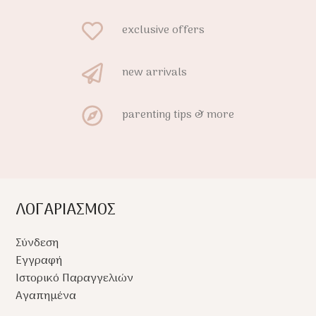
 πτυσσόμενο και
Ελαφρύ, πτυσσόμενο και
στη μεταφορά,
εύκολο στη μεταφορά,
exclusive offers
 την ιδανική λύση
αποτελεί την ιδανική λύση
 το σπίτι όσο και για
τόσο για το σπίτι όσο και για
new arrivals
ή επισκέψεις.
ταξίδια ή επισκέψεις.
parenting tips & more
ΛΟΓΑΡΙΑΣΜΟΣ
Σύνδεση
Εγγραφή
Ιστορικό Παραγγελιών
Αγαπημένα