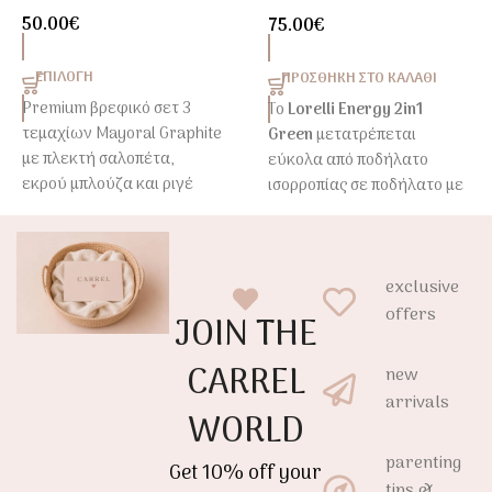
Παιδικό Ποδήλατο Green
50.00
€
75.00
€
ΕΠΙΛΟΓΉ
ΠΡΟΣΘΉΚΗ ΣΤΟ ΚΑΛΆΘΙ
Premium βρεφικό σετ 3
Το
Lorelli Energy 2in1
τεμαχίων Mayoral Graphite
Green
μετατρέπεται
με πλεκτή σαλοπέτα,
εύκολα από ποδήλατο
εκρού μπλούζα και ριγέ
ισορροπίας σε ποδήλατο με
ζακέτα. Μία κομψή επιλογή
πετάλια και βοηθητικές
για νεογέννητα που
ρόδες. Ιδανικό για παιδιά
2-
συνδυάζει άνεση και
5 ετών
, με μεταλλικό
exclusive
διαχρονικό στυλ.
σκελετό, EVA ρόδες και
ρυθμιζόμενη σέλα για
offers
JOIN THE
άνετες και ασφαλείς
βόλτες.
CARREL
new
arrivals
WORLD
parenting
Get 10% off your
tips &