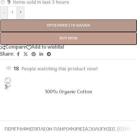
9
Items sold in last 3 hours
-
+
ΠΡΟΣΘΉΚΗ ΣΤΟ ΚΑΛΆΘΙ
BUY NOW
Compare
Add to wishlist
Share:
18
People watching this product now!
100% Organic Cotton
ΠΕΡΙΓΡΑΦΉ
ΕΠΙΠΛΈΟΝ ΠΛΗΡΟΦΟΡΊΕΣ
ΑΞΙΟΛΟΓΉΣΕΙΣ (0)
ABOU