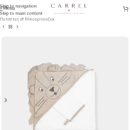
Skip to navigation
Menu
Αρχική σελίδα
/
Παιδικά Λευκά Είδη
/
Skip to main content
Πετσέτες & Μπουρνούζια