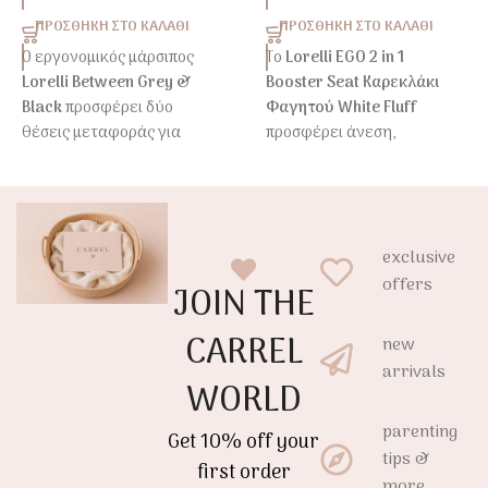
ΠΡΟΣΘΉΚΗ ΣΤΟ ΚΑΛΆΘΙ
ΠΡΟΣΘΉΚΗ ΣΤΟ ΚΑΛΆΘΙ
Ο εργονομικός μάρσιπος
Το
Lorelli EGO 2 in 1
Lorelli Between Grey &
Booster Seat Καρεκλάκι
Black
προσφέρει δύο
Φαγητού White Fluff
θέσεις μεταφοράς για
προσφέρει άνεση,
βρέφη από
4 μηνών έως
ασφάλεια και ευελιξία στα
9kg
.
καθημερινά γεύματα του
παιδιού.
Με μαλακό ύφασμα,
ρυθμιζόμενους ιμάντες και
Ελαφρύ, πτυσσόμενο και
exclusive
ασφαλή εφαρμογή,
εύκολο στη μεταφορά,
offers
JOIN THE
αποτελεί ιδανική λύση για
αποτελεί την ιδανική λύση
άνετες καθημερινές
τόσο για το σπίτι όσο και για
CARREL
new
μετακινήσεις.
ταξίδια ή επισκέψεις.
arrivals
WORLD
parenting
Get 10% off your
tips &
first order
more