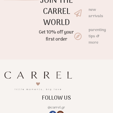
JOIN THE
κεφαλιού, ενώ το
και άνεση στο μωρό.
διακριτικό κέντημα χαρίζει
CARREL
new
μία κομψή premium
arrivals
αισθητική.
WORLD
parenting
Get 10% off your
tips &
first order
more
FOLLOW US
@carrel.gr