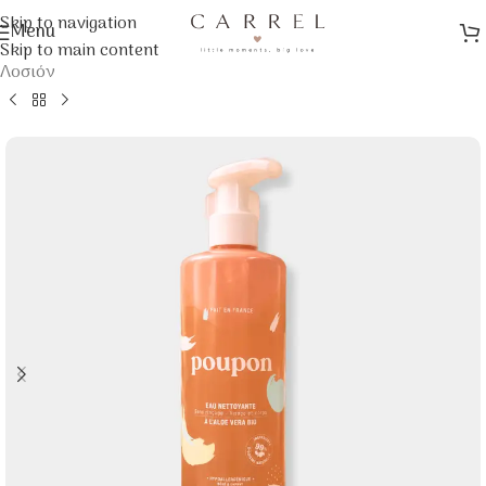
Skip to navigation
Menu
Αρχική σελίδα
/
Φροντίδα & Υγιεινή Μωρού
/
Περιποίηση
/
Skip to main content
Λοσιόν