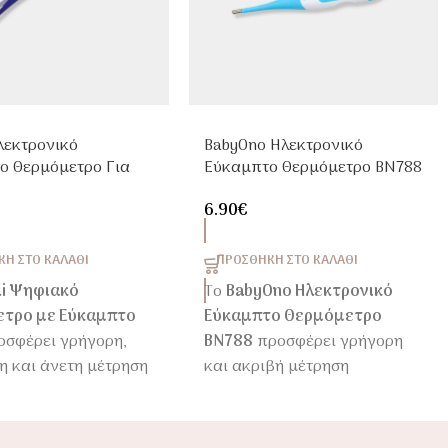
Ηλεκτρονικό
BabyOno Ηλεκτρονικό
ο Θερμόμετρο Για
Εύκαμπτο Θερμόμετρο BN788
Παιδιά
Για Μωρά & Παιδιά
6.90
€
Η ΣΤΟ ΚΑΛΆΘΙ
ΠΡΟΣΘΉΚΗ ΣΤΟ ΚΑΛΆΘΙ
li Ψηφιακό
Το
BabyOno Ηλεκτρονικό
τρο με Εύκαμπτο
Εύκαμπτο Θερμόμετρο
σφέρει γρήγορη,
BN788
προσφέρει γρήγορη
η και άνετη μέτρηση
και ακριβή μέτρηση
ασίας για βρέφη,
θερμοκρασίας με εύκαμπτο
αι ενήλικες.
άκρο για μεγαλύτερη άνεση
και ασφάλεια. Ιδανικό για