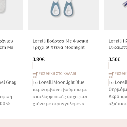
πάνιου
Lorelli Βούρτσα Με Φυσική
Lorelli 
0cm Με
Τρίχα & Χτένα Moonlight
Εύκαμπτ
Blue Για Μωρά
Μωρά & 
3.80
€
3.50
€
ΠΡΟΣΘΉΚΗ ΣΤΟ ΚΑΛΆΘΙ
ΠΡΟΣΘΉΚ
wel Gray
Το
Lorelli Moonlight Blue
Το
Lorel
περιλαμβάνει βούρτσα με
Θερμόμε
ρεφική
απαλές φυσικές τρίχες και
Άκρο
προ
100%
χτένα με στρογγυλεμένα
αξιόπιστ
νη για
δοντάκια για ασφαλή
θερμοκρ
ρό μετά
περιποίηση των μαλλιών του
παιδιά κ
κή
μωρού. Ιδανικό από τη