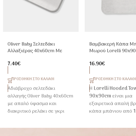
Oliver Baby Σελτεδάκι
Βαμβακερή Κάπα Μ
Αλλαξιέρας 40x60cm Με
Μωρού Lorelli 90x9
Ρελάκι Γκρι
Κέντημα Γκρι
7.40
€
16.90
€
ΠΡΟΣΘΉΚΗ ΣΤΟ ΚΑΛΆΘΙ
ΠΡΟΣΘΉΚΗ ΣΤΟ ΚΑΛΆΘΙ
Αδιάβροχο σελτεδάκι
Η
Lorelli Hooded To
αλλαγής Oliver Baby 40x60cm
90x90cm
είναι μια
με απαλό ύφασμα και
εξαιρετικά απαλή β
διακριτικό ρελάκι σε γκρι
κάπα μπάνιου από
απόχρωση .
βαμβάκι
, σχεδιασμέ
να αγκαλιάζει το μω
Ιδανικό για την αλλαξιέρα,
το μπάνιο. Η πρακτι