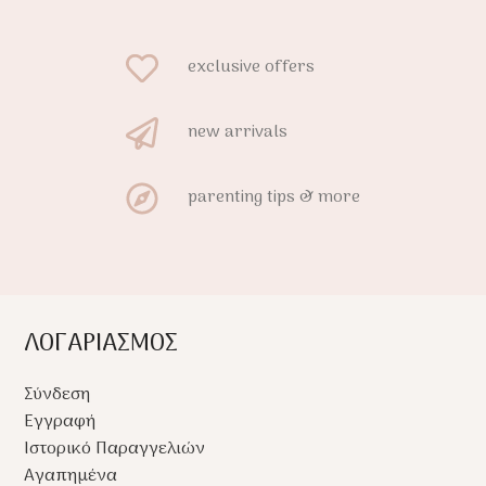
πτη άκρη
χρήση από τη γέννηση και σε
ίζει μεγαλύτερη
όλη την οικογένεια.
τά τη χρήση, ενώ η
exclusive offers
ία μνήμης
ει την τελευταία
new arrivals
.
parenting tips & more
ΛΟΓΑΡΙΑΣΜΟΣ
Σύνδεση
Εγγραφή
Ιστορικό Παραγγελιών
Αγαπημένα