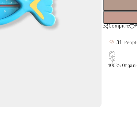
Compare
A
31
Peopl
100% Organi