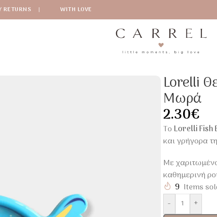
Y RETURNS
|
WITH LOVE
ετρα Μπάνιου
/
Lorelli Θερμόμετρο Μπάνιου Fish Blue Για Μ
Lorelli 
Μωρά
2.30
€
Το
Lorelli Fis
και γρήγορα τ
Με χαριτωμένο 
καθημερινή ρου
9
Items sol
-
+