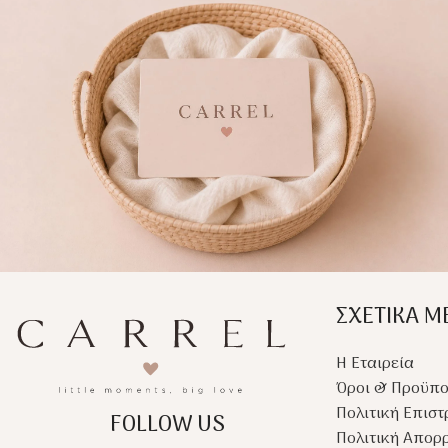
το κρεβάτι ή τη βόλτα,
κουκούλα βοηθά στο
προσφέροντας προστασία
γρήγορο στέγνωμα τ
και άνεση στο μωρό.
κεφαλιού, ενώ το δια
κέντημα χαρίζει μία
premium αισθητική.
ΣΧΕΤΙΚΑ Μ
Η Εταιρεία
Όροι & Προϋπο
Πολιτική Επισ
FOLLOW US
Πολιτική Απορ