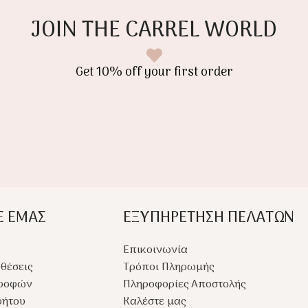
Η εύκαμ
γέννηση και κατάλληλο για
εξασφαλ
JOIN THE CARREL WORLD
ου
καθημερινή χρήση.
άνεση κα
κριτικό
λειτουργ
 κομψή
αποθηκεύ
Get 10% off your first order
μέτρηση
Ε ΕΜΑΣ
ΕΞΥΠΗΡΕΤΗΣΗ ΠΕΛΑΤΩΝ
Επικοινωνία
θέσεις
Τρόποι Πληρωμής
τροφών
Πληροφορίες Αποστολής
ρήτου
Καλέστε μας