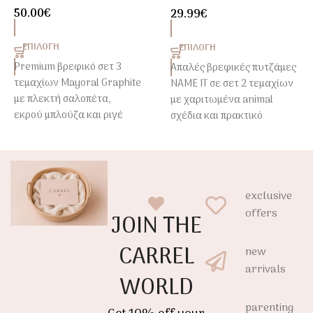
50.00
€
29.99
€
Φερμουάρ
ΕΠΙΛΟΓΉ
ΕΠΙΛΟΓΉ
Premium βρεφικό σετ 3
Απαλές βρεφικές πυτζάμες
τεμαχίων Mayoral Graphite
NAME IT σε σετ 2 τεμαχίων
με πλεκτή σαλοπέτα,
με χαριτωμένα animal
εκρού μπλούζα και ριγέ
σχέδια και πρακτικό
ζακέτα. Μία κομψή επιλογή
φερμουάρ.
για νεογέννητα που
Κατασκευασμένες από
συνδυάζει άνεση και
βαμβάκι για άνετο και
διαχρονικό στυλ.
ξεκούραστο ύπνο κάθε
exclusive
βράδυ.
offers
JOIN THE
CARREL
new
arrivals
WORLD
parenting