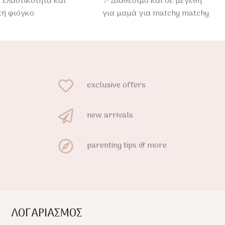
ε ελαστικότητα και
✨ Διαθέσιμο και σε μεγέθη
κή φιόγκο
για μαμά για matchy matchy
ρεια.
εμφανίσεις.
για καθημερινή
αι άνετη εφαρμογή
.
exclusive offers
new arrivals
parenting tips & more
ΛΟΓΑΡΙΑΣΜΟΣ