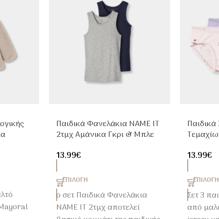
ογικής
Παιδικά Φανελάκια NAME IT
Παιδικά 
κα
2τμχ Αμάνικα Γκρι & Μπλε
Τεμαχίω
Από Organic Cotton
Βαμβακε
13.99
€
13.99
€
ΕΠΙΛΟΓΉ
ΕΠΙΛΟΓ
αλτό
ο σετ Παιδικά Φανελάκια
Σετ 3 πα
Mayoral
NAME IT 2τμχ αποτελεί
από μαλ