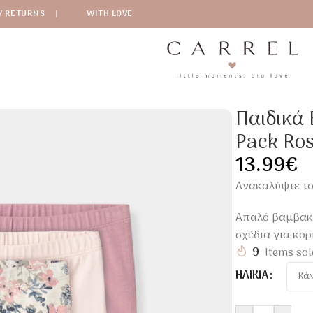
Y RETURNS
|
WITH LOVE
Παιδικά Εσώρουχα Κοριτσιού Name It 3-Pack Rose Floral
Παιδικά 
Pack Ros
13.99
€
Ανακαλύψτε το 
Απαλό βαμβακε
σχέδια για κορ
9
Items sol
ΗΛΙΚΊΑ