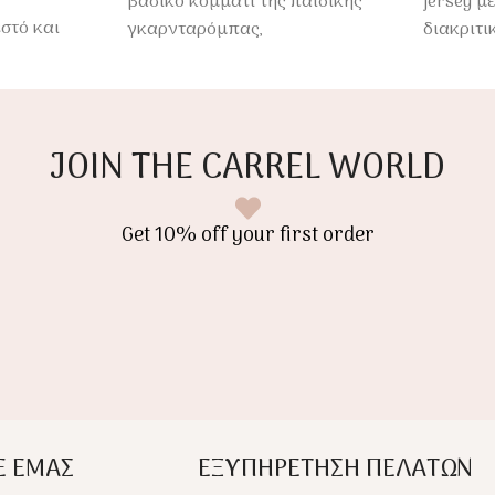
βασικό κομμάτι της παιδικής
jersey μ
στό και
γκαρνταρόμπας,
διακριτι
προσφέροντας άνεση και
λεπτομέ
ις αλλά
ελευθερία κινήσεων όλη την
Ιδανικά 
μερινές
χρήση κ
όλη μέρα
JOIN THE CARREL WORLD
Get 10% off your first order
Ε ΕΜΑΣ
ΕΞΥΠΗΡΕΤΗΣΗ ΠΕΛΑΤΩΝ