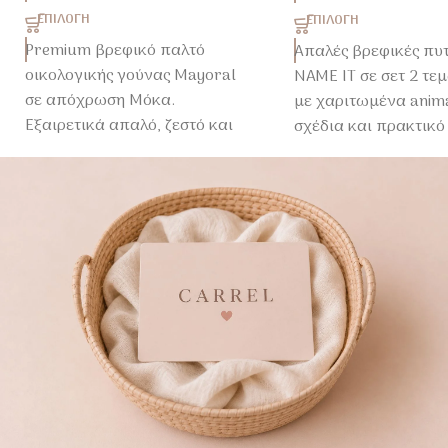
ΕΠΙΛΟΓΉ
ΕΠΙΛΟΓΉ
Premium βρεφικό παλτό
Απαλές βρεφικές πυ
οικολογικής γούνας Mayoral
NAME IT σε σετ 2 τε
σε απόχρωση Μόκα.
με χαριτωμένα anim
Εξαιρετικά απαλό, ζεστό και
σχέδια και πρακτικό
κομψό, ιδανικό για
φερμουάρ.
ιδιαίτερες περιστάσεις αλλά
Κατασκευασμένες α
και καθημερινές χειμερινές
βαμβάκι για άνετο κ
εμφανίσεις.
ξεκούραστο ύπνο κά
βράδυ.