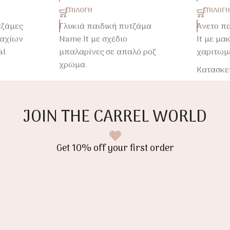
ΕΠΙΛΟΓΉ
ΕΠΙΛΟΓ
τζάμες
Γλυκιά παιδική πυτζάμα
Άνετο π
μαχίων
Name It με σχέδιο
It με μα
al
μπαλαρίνες σε απαλό ροζ
χαριτωμέ
χρώμα.
Κατασκε
Το σετ περιλαμβάνει
βαμβακε
πό
μακρυμάνικη μπλούζα και
ελαστικό
αι
παντελόνι από μαλακό
ξεκούρα
JOIN THE CARREL WORLD
θε
βαμβακερό jersey που
προσφέρει άνεση και
ελευθερία κινήσεων όλη τη
Get 10% off your first order
νύχτα.