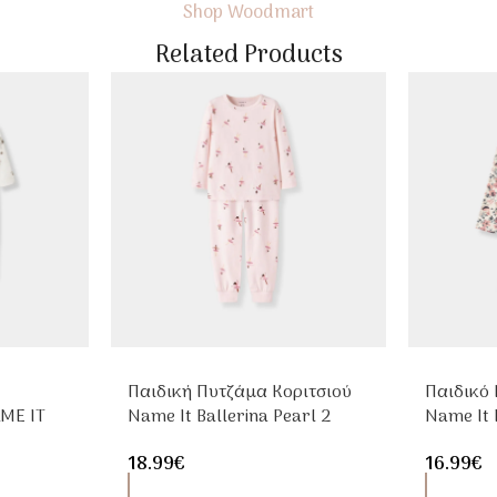
Shop Woodmart
Related Products
Παιδική Πυτζάμα Κοριτσιού
Παιδικό
ME IT
Name It Ballerina Pearl 2
Name It 
μουάρ
Τεμαχίων
Melange
18.99
€
16.99
€