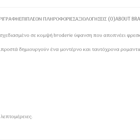
ΡΙΓΡΑΦΉ
ΕΠΙΠΛΈΟΝ ΠΛΗΡΟΦΟΡΊΕΣ
ΑΞΙΟΛΟΓΉΣΕΙΣ (0)
ABOUT BR
σχεδιασμένο σε κομψή broderie ύφανση που αποπνέει φρεσκ
ο μπροστά δημιουργούν ένα μοντέρνο και ταυτόχρονα ρομαντ
λεπτομέρειες.