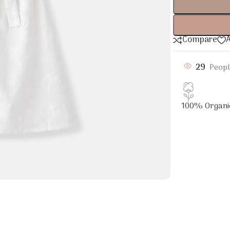
Compare
A
29
Peopl
100% Organi