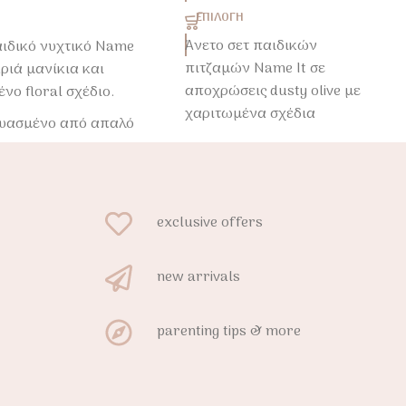
ΕΠΙΛΟΓΉ
Ή
Άνετο σετ παιδικών
αιδικό νυχτικό Name
πιτζαμών Name It σε
κριά μανίκια και
αποχρώσεις dusty olive με
νο floral σχέδιο.
χαριτωμένα σχέδια
υασμένο από απαλό
αρκουδάκια.
ρό jersey με
Κατασκευασμένο από
τητα για άνετο και
μαλακό βαμβακερό jersey με
στο ύπνο.
ελαστικότητα για άνετο και
exclusive offers
ξεκούραστο ύπνο.
new arrivals
parenting tips & more