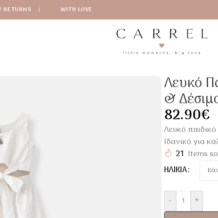
Y RETURNS
|
WITH LOVE
ικό Φόρεμα Broderie Με Cut-Out & Δέσιμο | Καλοκαιρινό 
Λευκό Πα
& Δέσιμο
82.90
€
Λευκό παιδικό 
Ιδανικό για κα
21
Items so
ΗΛΙΚΊΑ
-
+