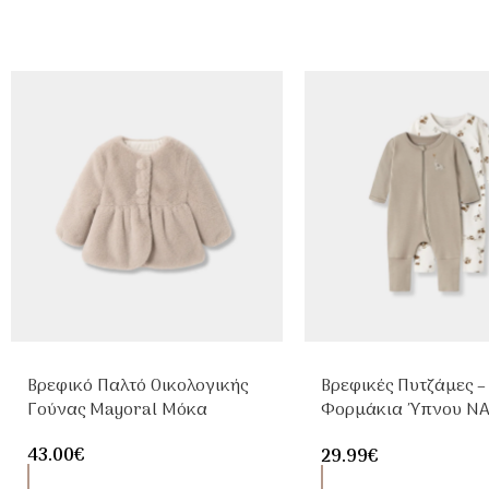
Βρεφικό Παλτό Οικολογικής
Βρεφικές Πυτζάμες –
Γούνας Mayoral Μόκα
Φορμάκια Ύπνου NA
2τμχ Animal Με Φερ
43.00
€
29.99
€