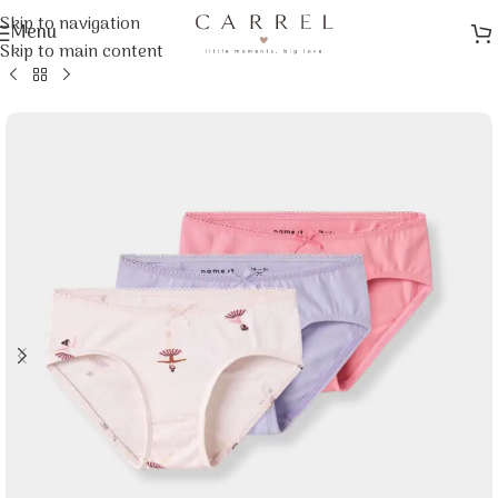
Skip to navigation
Menu
Αρχική σελίδα
/
Ρούχα
/
Παιδικά Ρούχα
/
Εσώρουχα & Κάλτσες
Skip to main content