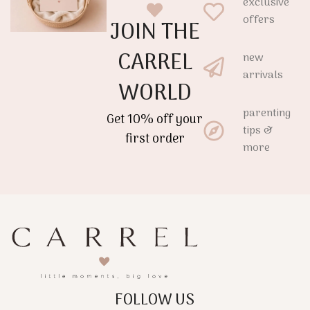
exclusive
εφαρμογή για έναν
ξεκούραστο ύπνο κάθε
offers
JOIN THE
ξεκούραστο ύπνο και
βράδυ.
όμορφες καθημερινές
CARREL
στιγμές.
new
arrivals
WORLD
parenting
Get 10% off your
tips &
first order
more
FOLLOW US