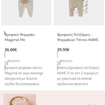
Βρεφικό Φορμάκι
Βρεφικές Πυτζάμες –
Mayoral Με
Φορμάκια Ύπνου NAME
Δεινοσαυράκια Γκρι
IT 2τμχ Animal Με
26.00
€
29.99
€
Melange
Φερμουάρ
ΕΠΙΛΟΓΉ
ΕΠΙΛΟΓΉ
Βρεφικό φορμάκι ύπνου
Απαλές βρεφικές πυτζάμες
Mayoral σε γκρι melange
NAME IT σε σετ 2 τεμαχίων
απόχρωση με πλεκτό
με χαριτωμένα animal
σχέδιο δεινοσαυράκια.
σχέδια και πρακτικό
φερμουάρ.
Απαλό βαμβακερό ύφασμα,
πρακτικό κούμπωμα με
Κατασκευασμένες από
τρουκς και άνετη
βαμβάκι για άνετο και