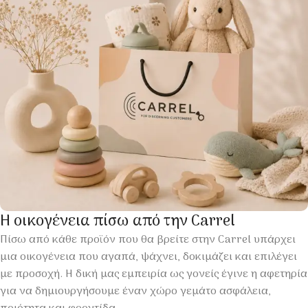
Η οικογένεια πίσω από την Carrel
Πίσω από κάθε προϊόν που θα βρείτε στην Carrel υπάρχει
μια οικογένεια που αγαπά, ψάχνει, δοκιμάζει και επιλέγει
με προσοχή. Η δική μας εμπειρία ως γονείς έγινε η αφετηρία
για να δημιουργήσουμε έναν χώρο γεμάτο ασφάλεια,