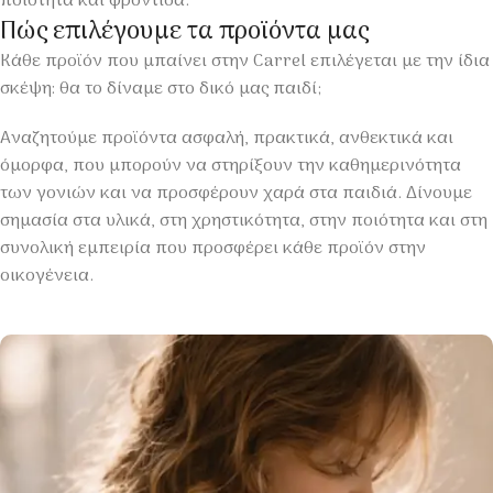
ποιότητα και φροντίδα.
Πώς επιλέγουμε τα προϊόντα μας
Κάθε προϊόν που μπαίνει στην Carrel επιλέγεται με την ίδια
σκέψη: θα το δίναμε στο δικό μας παιδί;
Αναζητούμε προϊόντα ασφαλή, πρακτικά, ανθεκτικά και
όμορφα, που μπορούν να στηρίξουν την καθημερινότητα
των γονιών και να προσφέρουν χαρά στα παιδιά. Δίνουμε
σημασία στα υλικά, στη χρηστικότητα, στην ποιότητα και στη
συνολική εμπειρία που προσφέρει κάθε προϊόν στην
οικογένεια.