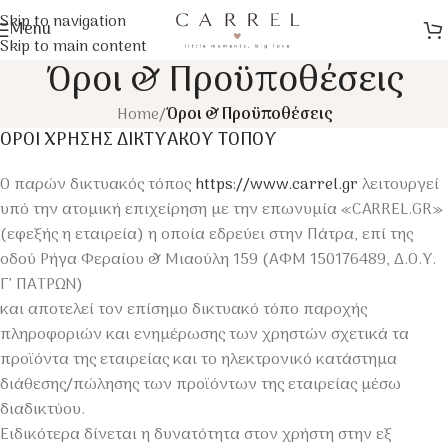
Skip to navigation
Menu
Skip to main content
Όροι & Προϋποθέσεις
Home
/
Όροι & Προϋποθέσεις
ΟΡΟΙ ΧΡΗΣΗΣ ΔΙΚΤΥΑΚΟΥ ΤΟΠΟΥ
Ο παρών δικτυακός τόπος
https://www.carrel.gr
λειτουργεί
υπό την ατομική επιχείρηση με την επωνυμία «CARREL.GR»
(εφεξής η εταιρεία) η οποία εδρεύει στην Πάτρα, επί της
οδού Ρήγα Φεραίου & Μιαούλη 159 (ΑΦΜ 150176489, Δ.Ο.Υ.
Γ’ ΠΑΤΡΩΝ)
και αποτελεί τον επίσημο δικτυακό τόπο παροχής
πληροφοριών και ενημέρωσης των χρηστών σχετικά τα
προϊόντα της εταιρείας και το ηλεκτρονικό κατάστημα
διάθεσης/πώλησης των προϊόντων της εταιρείας μέσω
διαδικτύου.
Ειδικότερα δίνεται η δυνατότητα στον χρήστη στην εξ