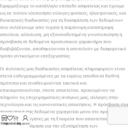
Εφαρμόζουμε το κατάλληλο επίπεδο ασφαλείας και έχουμε
ως εκ τούτου υλοποιήσει εύλογες φυσικές, ηλεκτρονικές, και
διοικητικές διαδικασίες για τη διασφάλιση των δεδομένων
που συλλέγουμε από τυχαία ή παράνομη καταστροφή,
απώλεια, αλλοίωση, μη εξουσιοδοτημένη γνωστοποίηση ή
πρόσβαση σε δεδομένα προσωπικού χαρακτήρα που
διαβιβάζονται, αποθηκεύονται ή αποτελούν με διαφορετικό
τρόπο αντικείμενο επεξεργασίας.
Οι πολιτικές μας διαδικασίες ασφάλειας πληροφοριών είναι
στενά ευθυγραμμισμένες με τα ευρέως αποδεκτά διεθνή
πρότυπα και αναθεωρούνται τακτικά και
επικαιροποιούνται, όποτε απαιτείται, προκειμένου να
πληρούν τις επιχειρηματικές ανάγκες μας, αλλαγές στην
τεχνολογία και τις κανονιστικές απαιτήσεις. Η πρόσβαση στα
προσωπικά σας δεδομένα χορηγείται μόνο στο προσωπικό ή
άμεσους συνεργάτες με τη Εταιρεία που απαιτείται να έχουν
Shop
Wishlist
Cart
My account
τέτοια πληροφόρηση για την εξυπηρέτηση των