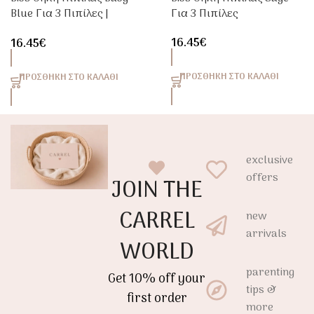
Blue Για 3 Πιπίλες |
Για 3 Πιπίλες
Carrel
16.45
€
16.45
€
ΠΡΟΣΘΉΚΗ ΣΤΟ ΚΑΛΆΘΙ
ΠΡΟΣΘΉΚΗ ΣΤΟ ΚΑΛΆΘΙ
exclusive
offers
JOIN THE
CARREL
new
arrivals
WORLD
parenting
Get 10% off your
tips &
first order
more