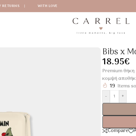
Y RETURNS
|
WITH LOVE
 Πιπίλας Friends
Bibs x M
18.95
€
Premium θήκη π
κομψή αποθήκε
19
Items so
-
+
Compare
A