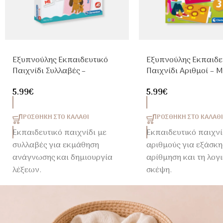
Εξυπνούλης Εκπαιδευτικό
Εξυπνούλης Εκπαιδε
Παιχνίδι Συλλαβές –
Παιχνίδι Αριθμοί – 
Μαθαίνω να Διαβάζω για
να Μετράω για Παιδι
5.99
€
5.99
€
Παιδιά 4+ Ετών
Ετών
ΠΡΟΣΘΉΚΗ ΣΤΟ ΚΑΛΆΘΙ
ΠΡΟΣΘΉΚΗ ΣΤΟ ΚΑΛΆΘΙ
Εκπαιδευτικό παιχνίδι με
Εκπαιδευτικό παιχνί
συλλαβές για εκμάθηση
αριθμούς για εξάσκη
ανάγνωσης και δημιουργία
αρίθμηση και τη λογ
λέξεων.
σκέψη.
✨ Με αυτοδιορθωτικά
Ιδανικό για παιδιά 3
κομμάτια για εύκολη
μάθηση.