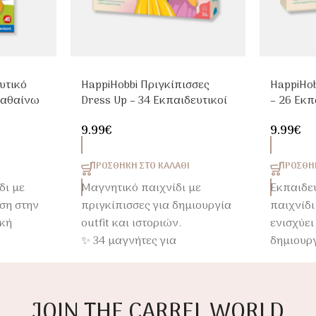
υτικό
HappiHobbi Πριγκίπισσες
HappiHo
Μαθαίνω
Dress Up – 34 Εκπαιδευτικοί
– 26 Εκπ
ά 3-5
Μαγνήτες για Παιδιά 3+
για Παιδ
9.99
€
9.99
€
ΠΡΟΣΘΉΚΗ ΣΤΟ ΚΑΛΆΘΙ
ΠΡΟΣΘΉΚ
δι με
Μαγνητικό παιχνίδι με
Εκπαιδε
ση στην
πριγκίπισσες για δημιουργία
παιχνίδι
ική
outfit και ιστοριών.
ενισχύει
✨ 34 μαγνήτες για
δημιουργ
-5 ετών.
ατελείωτους συνδυασμούς
για παιδ
φαντασίας.
JOIN THE CARREL WORLD