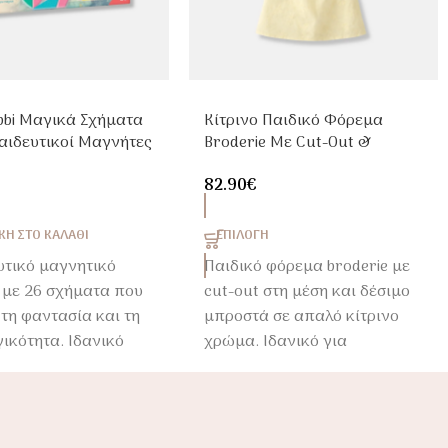
bbi Μαγικά Σχήματα
Κίτρινο Παιδικό Φόρεμα
αιδευτικοί Μαγνήτες
Broderie Με Cut-Out &
ιά 5+
Δέσιμο | Καλοκαιρινό
82.90
€
Φόρεμα Κοριτσιού
Η ΣΤΟ ΚΑΛΆΘΙ
ΕΠΙΛΟΓΉ
υτικό μαγνητικό
Παιδικό φόρεμα broderie με
 με 26 σχήματα που
cut-out στη μέση και δέσιμο
 τη φαντασία και τη
μπροστά σε απαλό κίτρινο
ικότητα. Ιδανικό
χρώμα. Ιδανικό για
ιά 5+
καλοκαιρινές εμφανίσεις,
εκδηλώσεις & διακοπές.