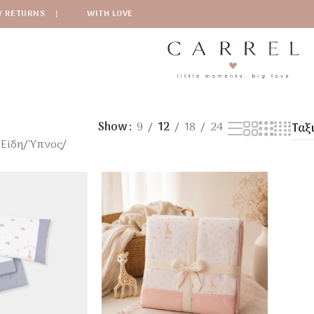
Y RETURNS
|
WITH LOVE
Show
9
12
18
24
 Είδη
/
Ύπνος
/