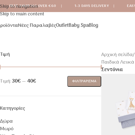
Skip to navigation
FREE SHIPPING OVER €60
|
1-3 DAYS DELIVERY
|
EAS
Skip to main content
ροϊόντα
Νέες Παραλαβές
Outlet
Baby Spa
Blog
Τιμή
Αρχική σελίδα
/
Παιδικά Λευκά
Σεντόνια
Τιμή:
30€
—
40€
ΦΙΛΤΡΆΡΙΣΜΑ
Κατηγορίες
Δώρα
Μωρό