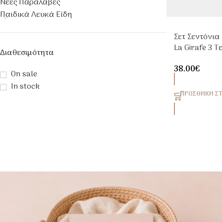
Νέες Παραλαβές
Παιδικά Λευκά Είδη
Σετ Σεντόνια
La Girafe 3 
Διαθεσιμότητα
110x170cm Μ
38.00
€
On sale
In stock
ΠΡΟΣΘΉΚΗ ΣΤ