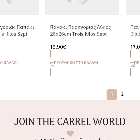
γοριάς Παπάκι
Πανάκι Παρηγοριάς Λύκος
Παν
s Kilos Sept
26x26cm Trois Kilos Sept
Dipl
Sep
19.90
€
17.
Ο ΚΑΛΆΘΙ
ΠΡΟΣΘΉΚΗ ΣΤΟ ΚΑΛΆΘΙ
ΠΡ
1
2
→
JOIN THE CARREL WORLD