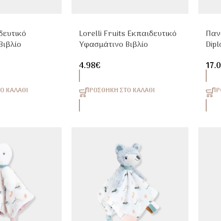
ιδευτικό
Lorelli Fruits Εκπαιδευτικό
Παν
Βιβλίο
Υφασμάτινο Βιβλίο
Dipl
των Με
Δραστηριοτήτων 0+ Μηνών
Sep
4.98
€
17.
μας 0+ Μηνών
Ο ΚΑΛΆΘΙ
ΠΡΟΣΘΉΚΗ ΣΤΟ ΚΑΛΆΘΙ
ΠΡ