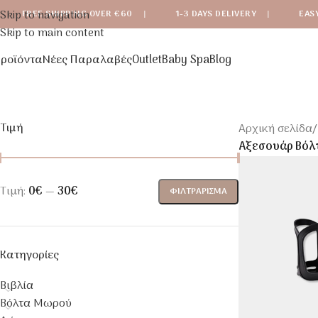
Skip to navigation
FREE SHIPPING OVER €60
|
1-3 DAYS DELIVERY
|
EAS
Skip to main content
ροϊόντα
Νέες Παραλαβές
Outlet
Baby Spa
Blog
Τιμή
Αρχική σελίδα
/
Αξεσουάρ Βόλ
Τιμή:
0€
—
30€
ΦΙΛΤΡΆΡΙΣΜΑ
Κατηγορίες
Βιβλία
Βόλτα Μωρού