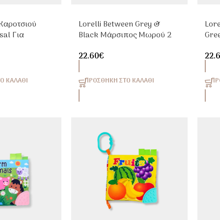
Καροτσιού
Lorelli Between Grey &
Lore
rsal Για
Black Μάρσιπος Μωρού 2
Gre
αγούρι
Θέσεων 4-9kg
Θέσ
22.60
€
22.
Ο ΚΑΛΆΘΙ
ΠΡΟΣΘΉΚΗ ΣΤΟ ΚΑΛΆΘΙ
ΠΡ