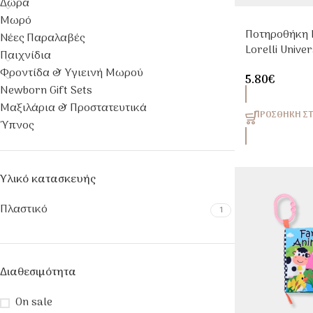
Δώρα
Μωρό
Ποτηροθήκη 
Νέες Παραλαβές
Lorelli Unive
Παιχνίδια
Μπιμπερό, Π
Φροντίδα & Υγιεινή Μωρού
5.80
€
&Ρόφημα
Newborn Gift Sets
Μαξιλάρια & Προστατευτικά
ΠΡΟΣΘΉΚΗ ΣΤ
Ύπνος
Υλικό κατασκευής
Πλαστικό
1
Διαθεσιμότητα
On sale