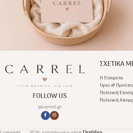
ΣΧΕΤΙΚΑ Μ
Η Εταιρεία
Όροι & Προϋπο
Πολιτική Επισ
FOLLOW US
Πολιτική Απορ
@carrel.gr
Copyright
2026, κατασκευή e-shop
Firstidea
.