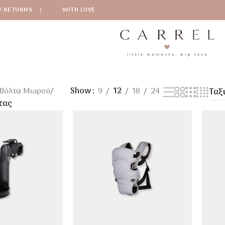
Y RETURNS
|
WITH LOVE
Βόλτα Μωρού
/
Show
9
12
18
24
τας