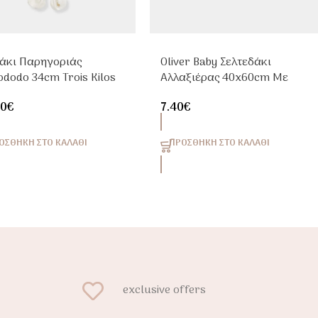
άκι Παρηγοριάς
Oliver Baby Σελτεδάκι
ododo 34cm Trois Kilos
Αλλαξιέρας 40x60cm Με
t
Ρελάκι Ροζ
00
€
7.40
€
ΟΣΘΉΚΗ ΣΤΟ ΚΑΛΆΘΙ
ΠΡΟΣΘΉΚΗ ΣΤΟ ΚΑΛΆΘΙ
exclusive offers