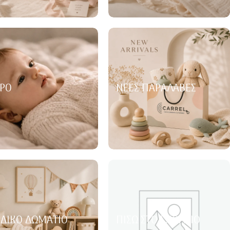
ΡΌ
ΝΈΕΣ ΠΑΡΑΛΑΒΈΣ
ΙΔΙΚΌ ΔΩΜΆΤΙΟ
ΠΊΣΩ ΣΤΟ ΣΧΟΛΕΊΟ