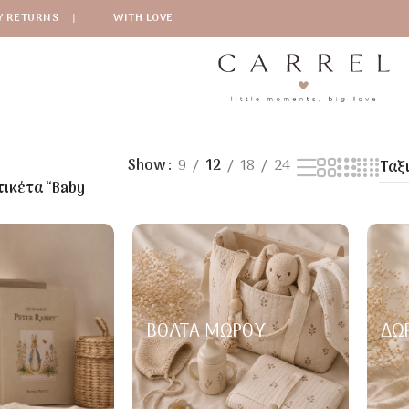
Y RETURNS
|
WITH LOVE
Show
9
12
18
24
τικέτα “Baby
ΒΌΛΤΑ ΜΩΡΟΎ
ΔΏ