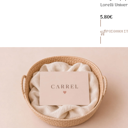
Lorelli Unive
Μπιμπερό, Π
5.80
€
&Ρόφημα
ΠΡΟΣΘΉΚΗ ΣΤ