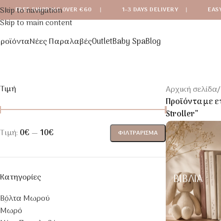
Skip to navigation
FREE SHIPPING OVER €60
|
1-3 DAYS DELIVERY
|
EAS
Skip to main content
ροϊόντα
Νέες Παραλαβές
Outlet
Baby Spa
Blog
Τιμή
Αρχική σελίδα
/
Προϊόντα με ε
Stroller”
Τιμή:
0€
—
10€
ΦΙΛΤΡΆΡΙΣΜΑ
Κατηγορίες
ΒΙΒΛΊΑ
Βόλτα Μωρού
Μωρό