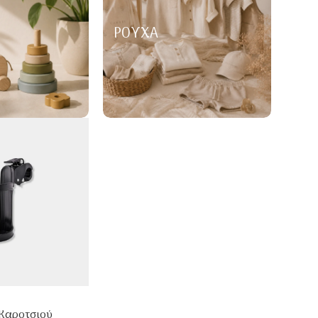
ΡΟΎΧΑ
Καροτσιού