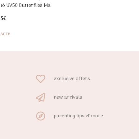
ιό UV50 Butterflies Με
ρύ Μανίκι
95
€
ΙΛΟΓΉ
exclusive offers
new arrivals
parenting tips & more