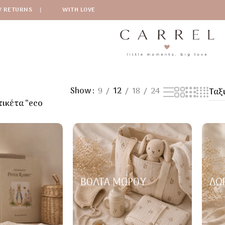
Y RETURNS
|
WITH LOVE
Show
9
12
18
24
τικέτα “eco
ΒΌΛΤΑ ΜΩΡΟΎ
ΔΏ