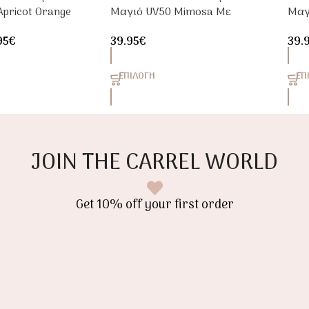
pricot Orange
Μαγιό UV50 Mimosa Με
Μαγ
ανίκι
Μακρύ Μανίκι
Μακ
95
€
39.95
€
39.
ΕΠΙΛΟΓΉ
ΕΠ
JOIN THE CARREL WORLD
Get 10% off your first order