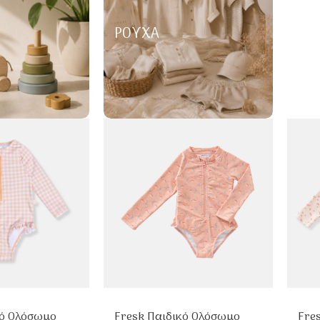
ΡΟΎΧΑ
κό Ολόσωμο
Fresk Παιδικό Ολόσωμο
Fre