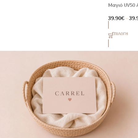
Μαγιό UV50 A
Με Μακρύ Μ
39.90
€
–
39.
ΕΠΙΛΟΓΉ