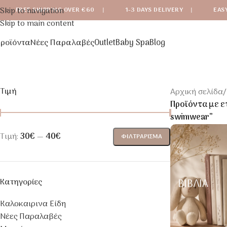
Skip to navigation
FREE SHIPPING OVER €60
|
1-3 DAYS DELIVERY
|
EAS
Skip to main content
ροϊόντα
Νέες Παραλαβές
Outlet
Baby Spa
Blog
Τιμή
Αρχική σελίδα
/
Προϊόντα με ε
swimwear”
Τιμή:
30€
—
40€
ΦΙΛΤΡΆΡΙΣΜΑ
Κατηγορίες
ΒΙΒΛΊΑ
Καλοκαιρινα Είδη
Νέες Παραλαβές