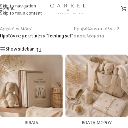
Skip to navigation
Menu
Skip to main content
Αρχική σελίδα
/
Προβάλλονται όλα - 2
Προϊόντα με ετικέτα “feeding set”
αποτελέσματα
Show sidebar
ΒΙΒΛΊΑ
ΒΌΛΤΑ ΜΩΡΟΎ