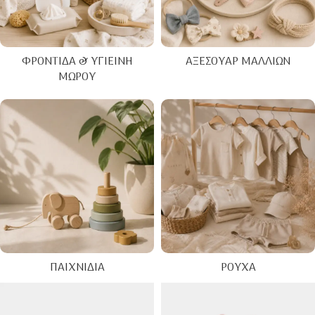
ΦΡΟΝΤΊΔΑ & ΥΓΙΕΙΝΉ
ΑΞΕΣΟΥΆΡ ΜΑΛΛΙΏΝ
ΜΩΡΟΎ
ΠΑΙΧΝΊΔΙΑ
ΡΟΎΧΑ