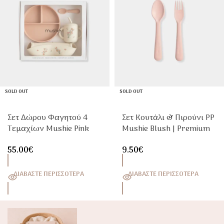
SOLD OUT
SOLD OUT
Σετ Δώρου Φαγητού 4
Σετ Κουτάλι & Πιρούνι PP
Τεμαχίων Mushie Pink
Mushie Blush | Premium
Flowers
Παιδικά
55.00
€
9.50
€
Μαχαιροπίρουνα
ΔΙΑΒΆΣΤΕ ΠΕΡΙΣΣΌΤΕΡΑ
ΔΙΑΒΆΣΤΕ ΠΕΡΙΣΣΌΤΕΡΑ