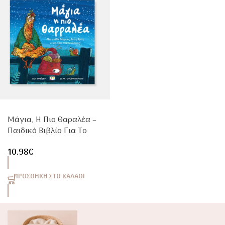
Μάγια, Η Πιο Θαραλέα –
Παιδικό Βιβλίο Για Το
Θάρρος & Τη Φιλία 3+
10.98
€
Ετών
ΠΡΟΣΘΉΚΗ ΣΤΟ ΚΑΛΆΘΙ