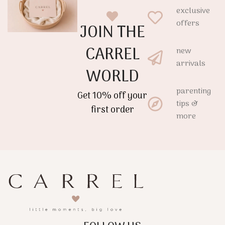
exclusive
offers
JOIN THE
CARREL
new
arrivals
WORLD
parenting
Get 10% off your
tips &
first order
more