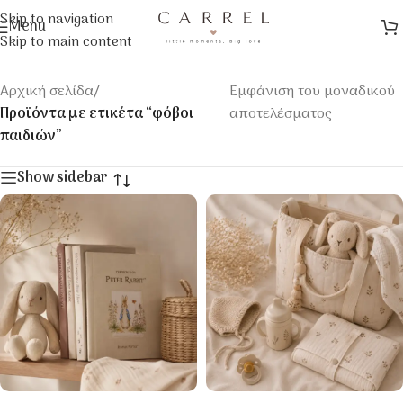
Skip to navigation
Menu
Skip to main content
Αρχική σελίδα
/
Εμφάνιση του μοναδικού
Προϊόντα με ετικέτα “φόβοι
αποτελέσματος
παιδιών”
Show sidebar