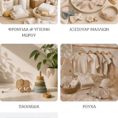
ΦΡΟΝΤΊΔΑ & ΥΓΙΕΙΝΉ
ΑΞΕΣΟΥΆΡ ΜΑΛΛΙΏΝ
ΜΩΡΟΎ
ΠΑΙΧΝΊΔΙΑ
ΡΟΎΧΑ