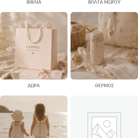
ΒΙΒΛΊΑ
ΒΌΛΤΑ ΜΩΡΟΎ
ΔΏΡΑ
ΘΕΡΜΌΣ