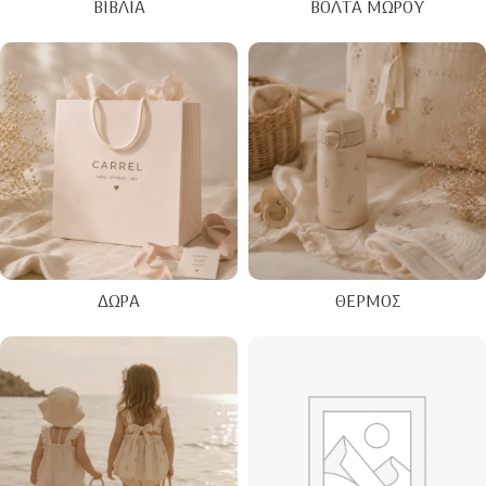
ΒΙΒΛΊΑ
ΒΌΛΤΑ ΜΩΡΟΎ
ΔΏΡΑ
ΘΕΡΜΌΣ