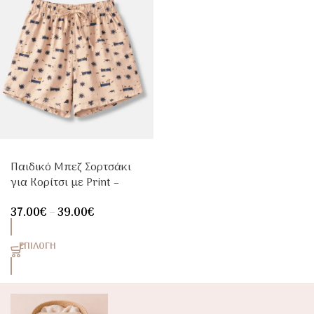
Παιδικό Μπεζ Σορτσάκι
για Κορίτσι με Print –
Καλοκαιρινό & Άνετο με
37.00
€
–
39.00
€
Λάστιχο
ΕΠΙΛΟΓΉ