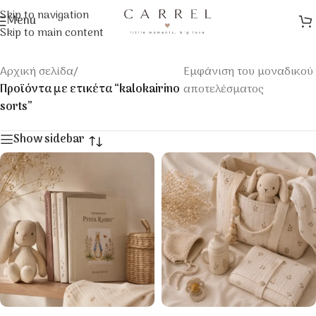
Skip to navigation
Menu
Skip to main content
Αρχική σελίδα
/
Εμφάνιση του μοναδικού
Προϊόντα με ετικέτα “kalokairino
αποτελέσματος
sorts”
Show sidebar