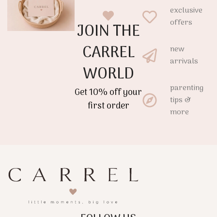
exclusive
offers
JOIN THE
CARREL
new
arrivals
WORLD
parenting
Get 10% off your
tips &
first order
more