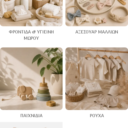
ΦΡΟΝΤΊΔΑ & ΥΓΙΕΙΝΉ
ΑΞΕΣΟΥΆΡ ΜΑΛΛΙΏΝ
ΜΩΡΟΎ
ΠΑΙΧΝΊΔΙΑ
ΡΟΎΧΑ