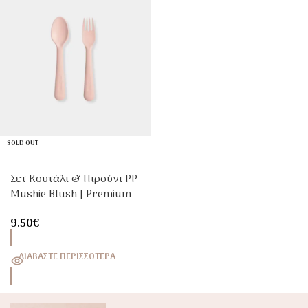
SOLD OUT
Σετ Κουτάλι & Πιρούνι PP
Mushie Blush | Premium
Παιδικά
9.50
€
Μαχαιροπίρουνα
ΔΙΑΒΆΣΤΕ ΠΕΡΙΣΣΌΤΕΡΑ