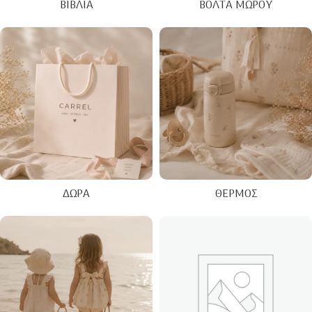
ΒΙΒΛΊΑ
ΒΌΛΤΑ ΜΩΡΟΎ
ΔΏΡΑ
ΘΕΡΜΌΣ