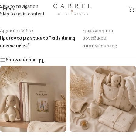
Skip to navigation
Menu
Skip to main content
Αρχική σελίδα
/
Εμφάνιση του
Προϊόντα με ετικέτα “kids dining
μοναδικού
accessories”
αποτελέσματος
Show sidebar