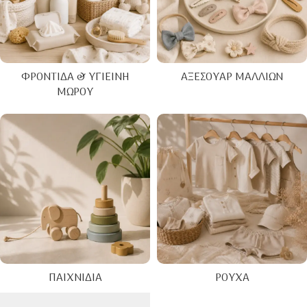
ΦΡΟΝΤΊΔΑ & ΥΓΙΕΙΝΉ
ΑΞΕΣΟΥΆΡ ΜΑΛΛΙΏΝ
ΜΩΡΟΎ
ΠΑΙΧΝΊΔΙΑ
ΡΟΎΧΑ