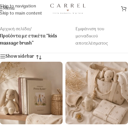
Skip to navigation
Menu
Skip to main content
Αρχική σελίδα
/
Εμφάνιση του
Προϊόντα με ετικέτα “kids
μοναδικού
massage brush”
αποτελέσματος
Show sidebar