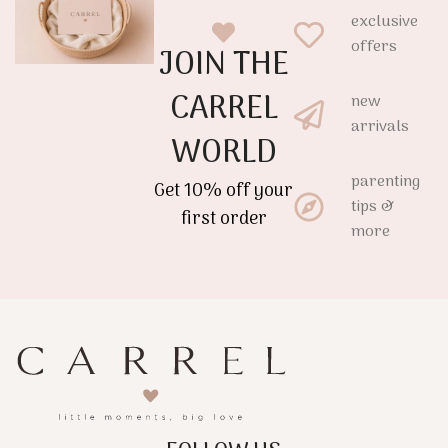
exclusive
offers
JOIN THE
CARREL
new
arrivals
WORLD
parenting
Get 10% off your
tips &
first order
more