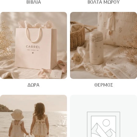
ΒΙΒΛΊΑ
ΒΌΛΤΑ ΜΩΡΟΎ
ΔΏΡΑ
ΘΕΡΜΌΣ