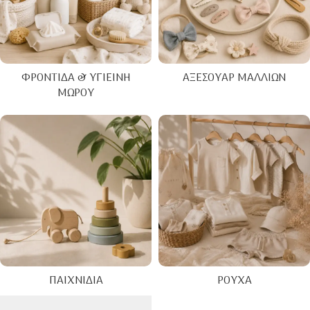
ΦΡΟΝΤΊΔΑ & ΥΓΙΕΙΝΉ
ΑΞΕΣΟΥΆΡ ΜΑΛΛΙΏΝ
ΜΩΡΟΎ
ΠΑΙΧΝΊΔΙΑ
ΡΟΎΧΑ