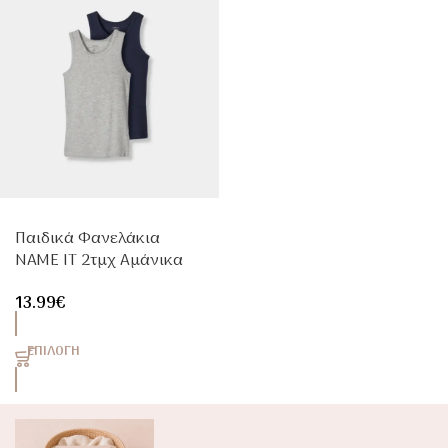
Παιδικά Φανελάκια
NAME IT 2τμχ Αμάνικα
Γκρι & Μπλε Από Organic
13.99
€
Cotton
ΕΠΙΛΟΓΉ