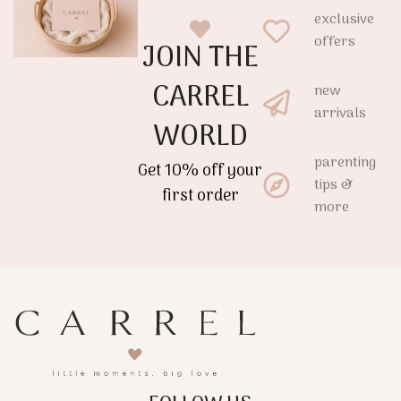
exclusive
offers
JOIN THE
CARREL
new
arrivals
WORLD
parenting
Get 10% off your
tips &
first order
more