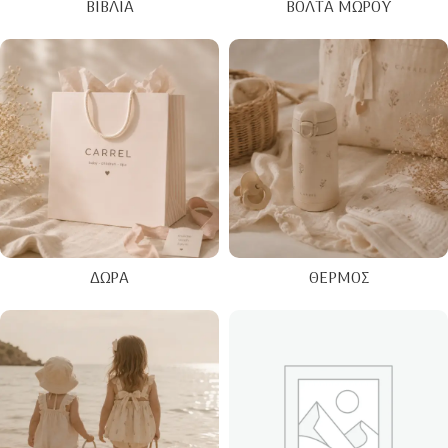
ΒΙΒΛΊΑ
ΒΌΛΤΑ ΜΩΡΟΎ
ΔΏΡΑ
ΘΕΡΜΌΣ