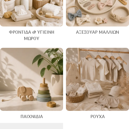
ΦΡΟΝΤΊΔΑ & ΥΓΙΕΙΝΉ
ΑΞΕΣΟΥΆΡ ΜΑΛΛΙΏΝ
ΜΩΡΟΎ
ΠΑΙΧΝΊΔΙΑ
ΡΟΎΧΑ