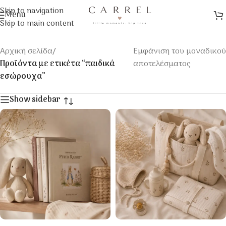
Skip to navigation
Menu
Skip to main content
Αρχική σελίδα
/
Εμφάνιση του μοναδικού
Προϊόντα με ετικέτα “παιδικά
αποτελέσματος
εσώρουχα”
Show sidebar