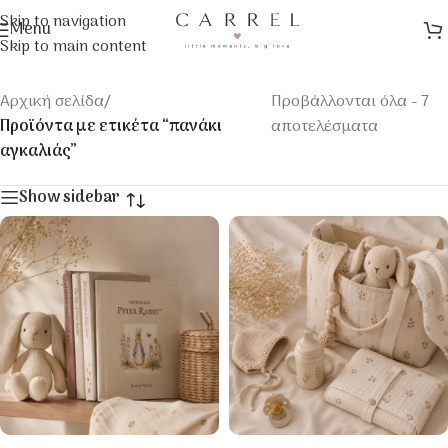
Skip to navigation
Menu
Skip to main content
Αρχική σελίδα
/
Προβάλλονται όλα - 7
Προϊόντα με ετικέτα “πανάκι
αποτελέσματα
αγκαλιάς”
Show sidebar