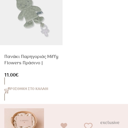
Πανάκι Παρηγοριάς Miffy
Flowers Πράσινο |
Βρεφικό Doudou
11.00
€
Αγκαλιάς
ΠΡΟΣΘΉΚΗ ΣΤΟ ΚΑΛΆΘΙ
exclusive