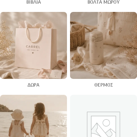
ΒΙΒΛΊΑ
ΒΌΛΤΑ ΜΩΡΟΎ
ΔΏΡΑ
ΘΕΡΜΌΣ