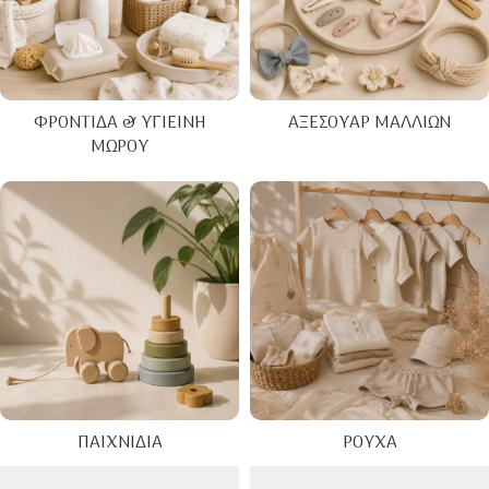
ΦΡΟΝΤΊΔΑ & ΥΓΙΕΙΝΉ
ΑΞΕΣΟΥΆΡ ΜΑΛΛΙΏΝ
ΜΩΡΟΎ
ΠΑΙΧΝΊΔΙΑ
ΡΟΎΧΑ