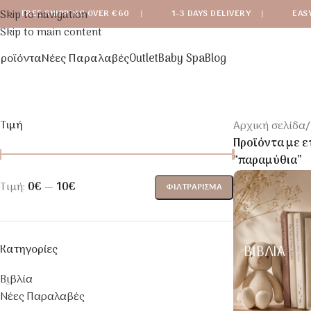
Skip to navigation
FREE SHIPPING OVER €60
|
1-3 DAYS DELIVERY
|
EAS
Skip to main content
ροϊόντα
Νέες Παραλαβές
Outlet
Baby Spa
Blog
Τιμή
Αρχική σελίδα
/
Προϊόντα με ε
“παραμύθια”
Τιμή:
0€
—
10€
ΦΙΛΤΡΆΡΙΣΜΑ
Κατηγορίες
ΒΙΒΛΊΑ
Βιβλία
Νέες Παραλαβές