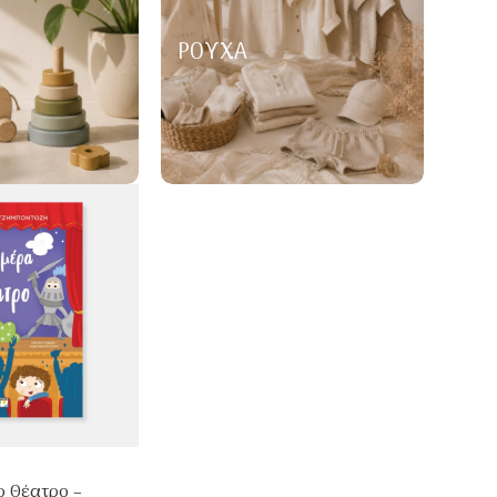
ΡΟΎΧΑ
ο Θέατρο –