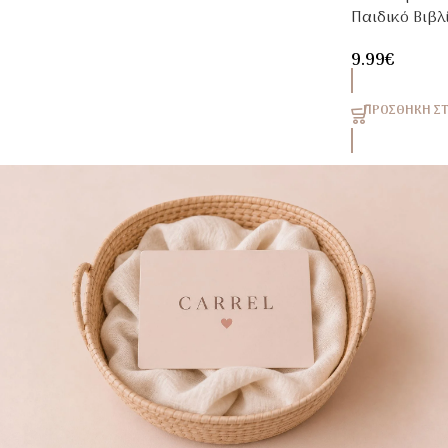
Παιδικό Βιβλ
Τέχνη Του Θ
9.99
€
ΠΡΟΣΘΉΚΗ ΣΤ