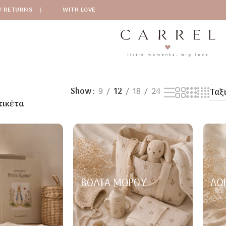
Y RETURNS
|
WITH LOVE
Show
9
12
18
24
τικέτα
ΒΌΛΤΑ ΜΩΡΟΎ
ΔΏ