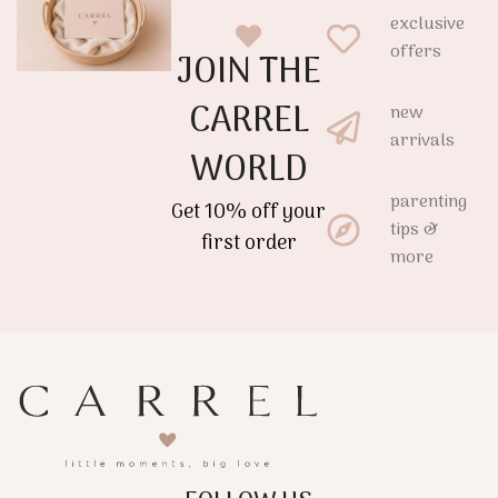
exclusive
offers
JOIN THE
CARREL
new
arrivals
WORLD
parenting
Get 10% off your
tips &
first order
more