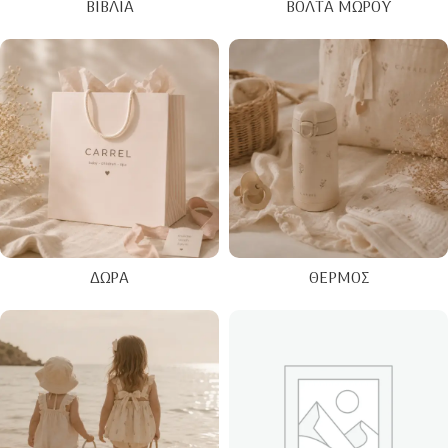
ΒΙΒΛΊΑ
ΒΌΛΤΑ ΜΩΡΟΎ
ΔΏΡΑ
ΘΕΡΜΌΣ