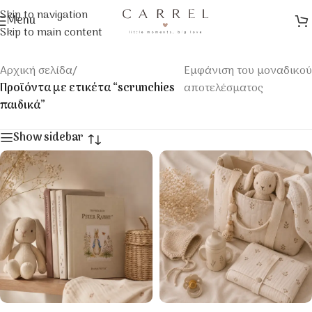
Skip to navigation
Menu
Skip to main content
Αρχική σελίδα
/
Εμφάνιση του μοναδικού
Προϊόντα με ετικέτα “scrunchies
αποτελέσματος
παιδικά”
Show sidebar