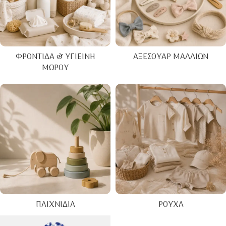
ΦΡΟΝΤΊΔΑ & ΥΓΙΕΙΝΉ
ΑΞΕΣΟΥΆΡ ΜΑΛΛΙΏΝ
ΜΩΡΟΎ
ΠΑΙΧΝΊΔΙΑ
ΡΟΎΧΑ