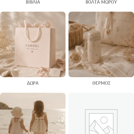
ΒΙΒΛΊΑ
ΒΌΛΤΑ ΜΩΡΟΎ
ΔΏΡΑ
ΘΕΡΜΌΣ