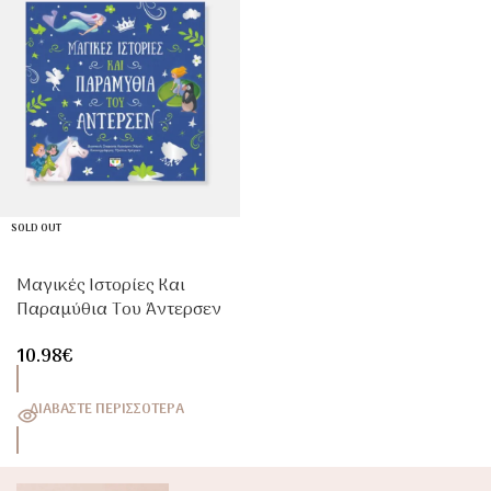
SOLD OUT
Μαγικές Ιστορίες Και
Παραμύθια Του Άντερσεν
– Παιδικό Βιβλίο
10.98
€
Κλασικών Παραμυθιών
Για Παιδιά 5+
ΔΙΑΒΆΣΤΕ ΠΕΡΙΣΣΌΤΕΡΑ