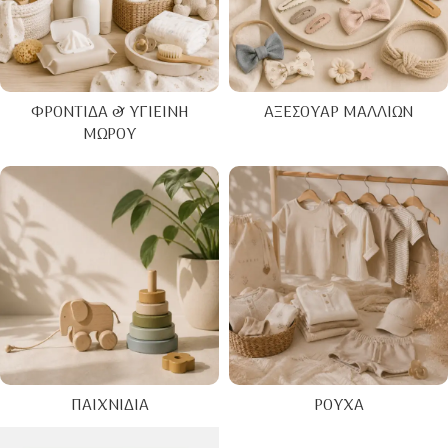
ΦΡΟΝΤΊΔΑ & ΥΓΙΕΙΝΉ
ΑΞΕΣΟΥΆΡ ΜΑΛΛΙΏΝ
ΜΩΡΟΎ
ΠΑΙΧΝΊΔΙΑ
ΡΟΎΧΑ