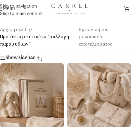
Skip to navigation
Menu
Skip to main content
Αρχική σελίδα
/
Εμφάνιση του
Προϊόντα με ετικέτα “συλλογή
μοναδικού
παραμυθιών”
αποτελέσματος
Show sidebar