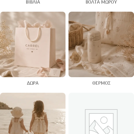
ΒΙΒΛΊΑ
ΒΌΛΤΑ ΜΩΡΟΎ
ΔΏΡΑ
ΘΕΡΜΌΣ