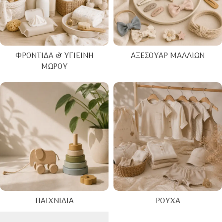
ΦΡΟΝΤΊΔΑ & ΥΓΙΕΙΝΉ
ΑΞΕΣΟΥΆΡ ΜΑΛΛΙΏΝ
ΜΩΡΟΎ
ΠΑΙΧΝΊΔΙΑ
ΡΟΎΧΑ