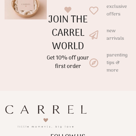
exclusive
offers
JOIN THE
CARREL
new
arrivals
WORLD
parenting
Get 10% off your
tips &
first order
more