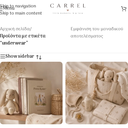
Skip to navigation
Menu
Skip to main content
Αρχική σελίδα
/
Εμφάνιση του μοναδικού
Προϊόντα με ετικέτα
αποτελέσματος
“underwear”
Show sidebar