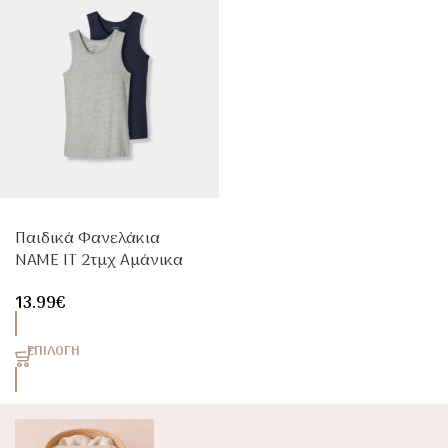
Παιδικά Φανελάκια
NAME IT 2τμχ Αμάνικα
Γκρι & Μπλε Από Organic
13.99
€
Cotton
ΕΠΙΛΟΓΉ