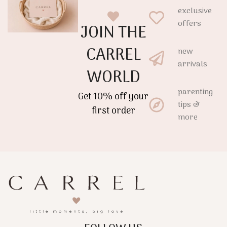
exclusive
offers
JOIN THE
CARREL
new
arrivals
WORLD
parenting
Get 10% off your
tips &
first order
more