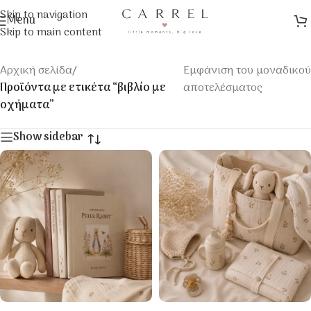
Skip to navigation
Menu
Skip to main content
Αρχική σελίδα
/
Εμφάνιση του μοναδικού
Προϊόντα με ετικέτα “βιβλίο με
αποτελέσματος
οχήματα”
Show sidebar