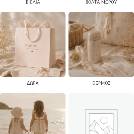
ΒΙΒΛΊΑ
ΒΌΛΤΑ ΜΩΡΟΎ
ΔΏΡΑ
ΘΕΡΜΌΣ