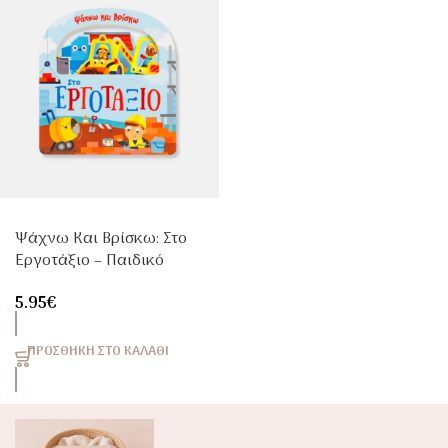
Ψάχνω Και Βρίσκω: Στο
Εργοτάξιο – Παιδικό
Βιβλίο Δραστηριοτήτων
5.95
€
για Μωρά 1+ Με Σκληρές
Σελίδες
ΠΡΟΣΘΉΚΗ ΣΤΟ ΚΑΛΆΘΙ