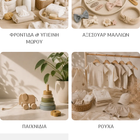
ΦΡΟΝΤΊΔΑ & ΥΓΙΕΙΝΉ
ΑΞΕΣΟΥΆΡ ΜΑΛΛΙΏΝ
ΜΩΡΟΎ
ΠΑΙΧΝΊΔΙΑ
ΡΟΎΧΑ