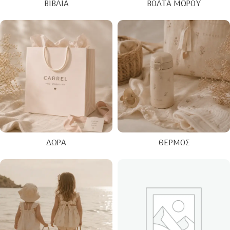
ΒΙΒΛΊΑ
ΒΌΛΤΑ ΜΩΡΟΎ
ΔΏΡΑ
ΘΕΡΜΌΣ