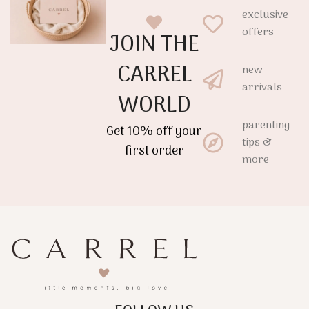
exclusive
offers
JOIN THE
CARREL
new
arrivals
WORLD
parenting
Get 10% off your
tips &
first order
more