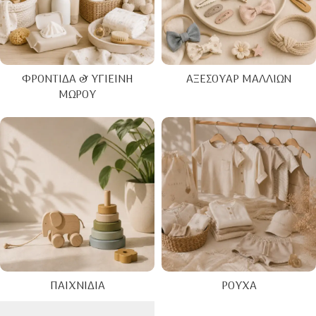
ΦΡΟΝΤΊΔΑ & ΥΓΙΕΙΝΉ
ΑΞΕΣΟΥΆΡ ΜΑΛΛΙΏΝ
ΜΩΡΟΎ
ΠΑΙΧΝΊΔΙΑ
ΡΟΎΧΑ