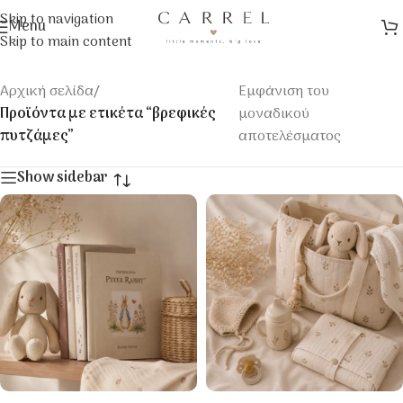
Skip to navigation
Menu
Skip to main content
Αρχική σελίδα
/
Εμφάνιση του
Προϊόντα με ετικέτα “βρεφικές
μοναδικού
πυτζάμες”
αποτελέσματος
Show sidebar