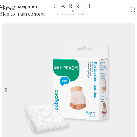
Skip to navigation
Menu
Αρχική σελίδα
/
Μαμά
/
Self Care & Wellness
Skip to main content