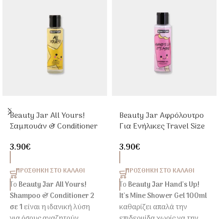
Beauty Jar All Yours!
Beauty Jar Αφρόλουτρο
Σαμπουάν & Conditioner
Για Ενήλικες Travel Size
2 σε 1 Ταξιδίου 100ml
100ml Ενυδατικό Shower
3.90
€
3.90
€
Gel
ΠΡΟΣΘΉΚΗ ΣΤΟ ΚΑΛΆΘΙ
ΠΡΟΣΘΉΚΗ ΣΤΟ ΚΑΛΆΘΙ
Το
Beauty Jar All Yours!
Το
Beauty Jar Hand's Up!
Shampoo & Conditioner 2
It's Mine Shower Gel 100ml
σε 1
είναι η ιδανική λύση
καθαρίζει απαλά την
για όσους αναζητούν
επιδερμίδα χωρίς να την