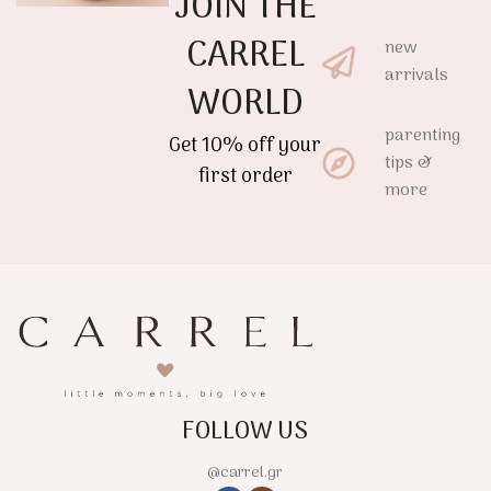
JOIN THE
μωρού.
μωρού.
CARREL
new
arrivals
WORLD
parenting
Get 10% off your
tips &
first order
more
FOLLOW US
@carrel.gr