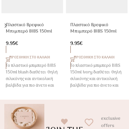
Πλαστικό Βρεφικό
Πλαστικό Βρεφικό
Μπιμπερό BIBS 150ml
Μπιμπερό BIBS 150ml
Blush Με Θηλή Σιλικόνης
Baby Blue Με Θηλή
9.95
€
9.95
€
Σιλικόνης
ΠΡΟΣΘΉΚΗ ΣΤΟ ΚΑΛΆΘΙ
ΠΡΟΣΘΉΚΗ ΣΤΟ ΚΑΛΆΘΙ
Το πλαστικό μπιμπερό BIBS
Το πλαστικό μπιμπερό BIBS
150ml blush διαθέτει θηλή
150ml Ivory διαθέτει θηλή
σιλικόνης και αντικολική
σιλικόνης και αντικολική
βαλβίδα για πιο άνετο και
βαλβίδα για πιο άνετο και
φυσικό τάισμα.
φυσικό τάισμα.
Κατασκευασμένο από
Κατασκευασμένο από
ασφαλές BPA Free
ασφαλές BPA Free
πολυπροπυλένιο (PP),
πολυπροπυλένιο (PP),
exclusive
αποτελεί ιδανική επιλογή
αποτελεί ιδανική επιλογή
offers
από τις πρώτες ημέρες του
από τις πρώτες ημέρες του