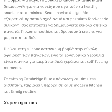
Η
φόρμα για Παγωτό Ξυλάκι Σιλικόνης Mushie Blush
δημιουργήθηκε για γονείς που αγαπούν τα healthy
snacks και το minimal Scandinavian design. Με
εξαιρετικά πρακτικό σχεδιασμό και premium food-grade
σιλικόνη, σας επιτρέπει να δημιουργείτε εύκολα σπιτικά
παγωτά, frozen smoothies και δροσιστικά snacks για
μωρά και παιδιά.
Η εύκαμπτη silicone κατασκευή βοηθά στην εύκολη
αφαίρεση των παγωτών, ενώ τα εργονομικά χερούλια
είναι ιδανικά για μικρά παιδικά χεράκια και self-feeding
moments.
Σε calming Cambridge Blue απόχρωση και timeless
αισθητική, ταιριάζει υπέροχα σε κάθε modern kitchen
και family routine.
Χαρακτηριστικά