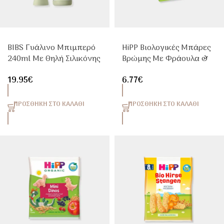
BIBS Γυάλινο Μπιμπερό
HiPP Βιολογικές Μπάρες
240ml Με Θηλή Σιλικόνης
Βρώμης Με Φράουλα &
Sage
Βατόμουρο Για Παιδιά
19.95
€
6.77
€
100g 5 Τεμαχίων
ΠΡΟΣΘΉΚΗ ΣΤΟ ΚΑΛΆΘΙ
ΠΡΟΣΘΉΚΗ ΣΤΟ ΚΑΛΆΘΙ