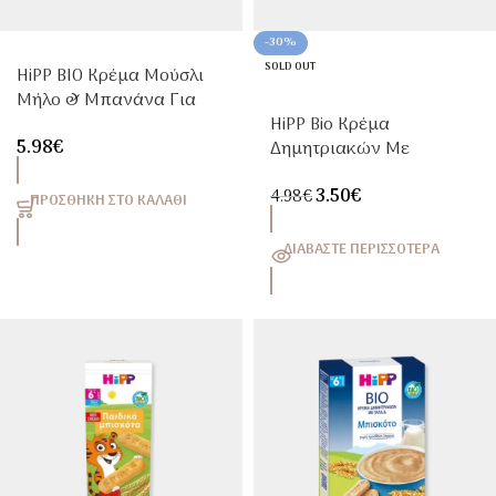
-30%
SOLD OUT
HiPP BIO Κρέμα Μούσλι
Μήλο & Μπανάνα Για
Μωρά 6+ Μηνών 250g
HiPP Bio Κρέμα
5.98
€
Δημητριακών Με
Κολοκύθα & Καρότο Από
3.50
€
Τον 6ο Μήνα 200g
4.98
€
ΠΡΟΣΘΉΚΗ ΣΤΟ ΚΑΛΆΘΙ
ΔΙΑΒΆΣΤΕ ΠΕΡΙΣΣΌΤΕΡΑ