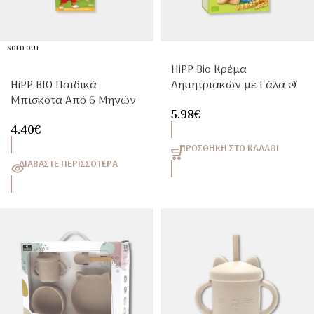
SOLD OUT
HiPP Bio Κρέμα
HiPP BIO Παιδικά
Δημητριακών με Γάλα &
Μπισκότα Από 6 Μηνών
Μπισκότο από τον 6ο
5.98
€
180g
μήνα 250g
4.40
€
ΠΡΟΣΘΉΚΗ ΣΤΟ ΚΑΛΆΘΙ
ΔΙΑΒΆΣΤΕ ΠΕΡΙΣΣΌΤΕΡΑ