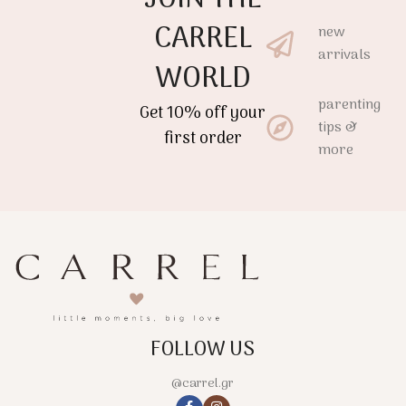
CARREL
new
arrivals
WORLD
parenting
Get 10% off your
tips &
first order
more
FOLLOW US
@carrel.gr