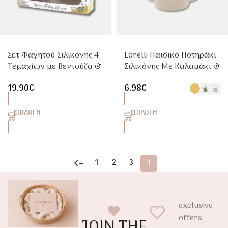
Σετ Φαγητού Σιλικόνης 4
Lorelli Παιδικό Ποτηράκι
Τεμαχίων με Βεντούζα &
Σιλικόνης Με Καλαμάκι &
Εκπαιδευτικό Ποτηράκι
Χερούλια – Σχέδιο Γατάκι
19.90
€
6.98
€
(6m+)
– Εκπαιδευτικό Ποτήρι
για Μωρά & Νήπια
ΕΠΙΛΟΓΉ
ΕΠΙΛΟΓΉ
←
1
2
3
4
exclusive
offers
JOIN THE