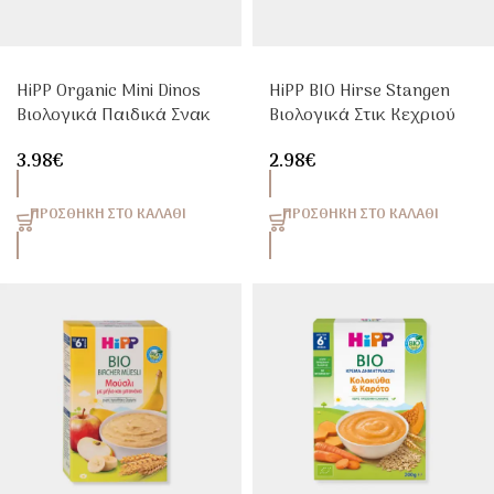
HiPP Organic Mini Dinos
HiPP BIO Hirse Stangen
Βιολογικά Παιδικά Σνακ
Βιολογικά Στικ Κεχριού
με Cranberry & Μαύρο
Για Μωρά 8+ Μηνών
3.98
€
2.98
€
Φραγκοστάφυλο 30g
ΠΡΟΣΘΉΚΗ ΣΤΟ ΚΑΛΆΘΙ
ΠΡΟΣΘΉΚΗ ΣΤΟ ΚΑΛΆΘΙ