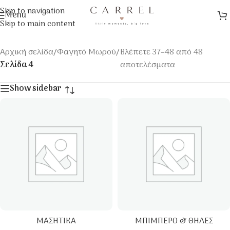
Skip to navigation
Menu
Skip to main content
Αρχική σελίδα
/
Φαγητό Μωρού
/
Βλέπετε 37–48 από 48
Σελίδα 4
αποτελέσματα
Show sidebar
ΜΑΣΗΤΙΚΆ
ΜΠΙΜΠΕΡΌ & ΘΗΛΈΣ