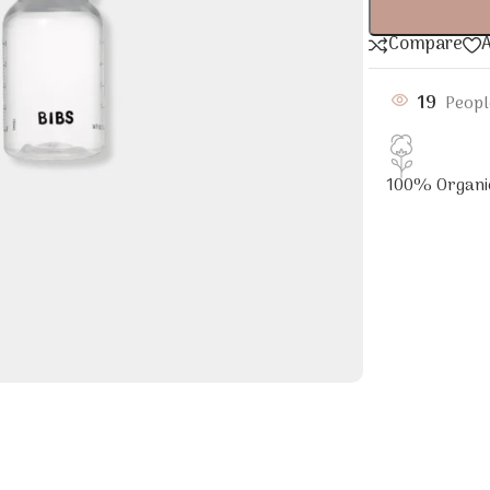
Compare
A
19
Peopl
100% Organi