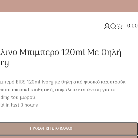
0.00
άλινο Μπιμπερό 120ml Με Θηλή
ory
ιμπερό BIBS 120ml Ivory με θηλή από φυσικό καουτσούκ
ium minimal αισθητική, ασφάλεια και άνεση για το
ding του μωρού.
ld in last 3 hours
ΠΡΟΣΘΉΚΗ ΣΤΟ ΚΑΛΆΘΙ