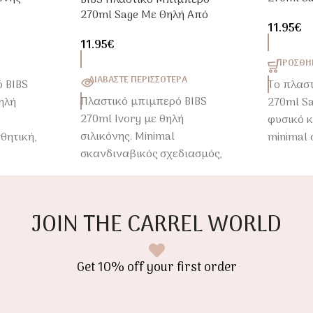
BIBS Πλαστικό Μπιμπερό
Φυσικό 
270ml Sage Με Θηλή Από
11.95
€
Σιλικόνη
11.95
€
ΠΡΟΣΘΉΚ
ΔΙΑΒΆΣΤΕ ΠΕΡΙΣΣΌΤΕΡΑ
 BIBS
Το πλασ
Πλαστικό μπιμπερό BIBS
ηλή
270ml S
270ml Ivory με θηλή
φυσικό 
σιλικόνης. Minimal
θητική,
minimal
σκανδιναβικός σχεδιασμός,
εση για
design, 
ελαφρύ και ιδανικό για
g του
άνεση γι
καθημερινό feeding.
feeding 
JOIN THE CARREL WORLD
Get 10% off your first order