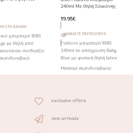
BIBS Γυάλινο Μπιμπερό
Καουτσούκ
240ml Με Θηλή Σιλικόνης
Baby Blue
19.95
€
Η ΣΤΟ ΚΑΛΆΘΙ
ΔΙΑΒΆΣΤΕ ΠΕΡΙΣΣΌΤΕΡΑ
τικό μπιμπερό BIBS
Γυάλινο μπιμπερό BIBS
age με θηλή από
240ml σε απόχρωση Baby
καουτσούκ συνδυάζει
Blue με φυσική θηλή latex.
 σκανδιναβικό
πρακτικότητα και
Minimal σκανδιναβικός
α το καθημερινό
σχεδιασμός, ανθεκτικό
του μωρού.
borosilicate glass και άνετο
κράτημα για καθημερινή
χρήση.
exclusive offers
new arrivals