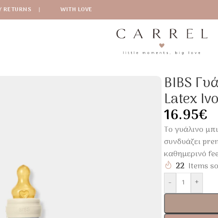
Y RETURNS
|
WITH LOVE
ό
/
BIBS Γυάλινο Μπιμπερό 120ml Με Θηλή Latex Ivory
BIBS Γυ
Latex Iv
16.95
€
Το γυάλινο μπ
συνδυάζει prem
καθημερινό fee
22
Items so
-
+