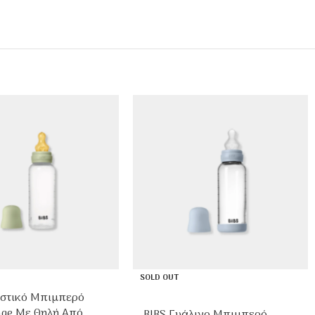
SOLD OUT
αστικό Μπιμπερό
age Με Θηλή Από