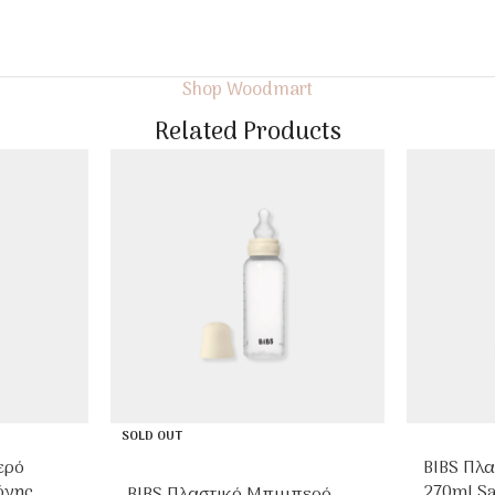
Shop Woodmart
Related Products
SOLD OUT
ερό
BIBS Πλ
όνης
270ml S