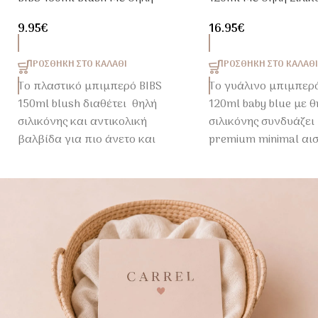
Σιλικόνης
Baby Blue
9.95
€
16.95
€
ΠΡΟΣΘΉΚΗ ΣΤΟ ΚΑΛΆΘΙ
ΠΡΟΣΘΉΚΗ ΣΤΟ ΚΑΛΆΘΙ
Το πλαστικό μπιμπερό BIBS
Το γυάλινο μπιμπερό
150ml blush διαθέτει θηλή
120ml baby blue με θ
σιλικόνης και αντικολική
σιλικόνης συνδυάζει
βαλβίδα για πιο άνετο και
premium minimal αισ
φυσικό τάισμα.
πρακτικότητα και άν
το καθημερινό feedin
Κατασκευασμένο από
μωρού.
ασφαλές BPA Free
πολυπροπυλένιο (PP),
αποτελεί ιδανική επιλογή
από τις πρώτες ημέρες του
μωρού.