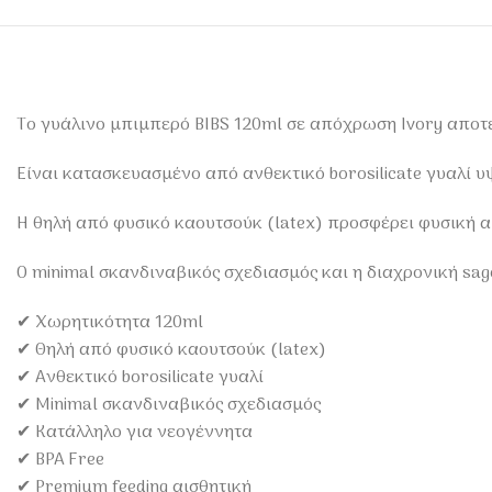
Το γυάλινο μπιμπερό BIBS 120ml σε απόχρωση Ivory αποτε
Είναι κατασκευασμένο από ανθεκτικό borosilicate γυαλί υ
Η θηλή από φυσικό καουτσούκ (latex) προσφέρει φυσική αίσ
Ο minimal σκανδιναβικός σχεδιασμός και η διαχρονική sag
✔ Χωρητικότητα 120ml
✔ Θηλή από φυσικό καουτσούκ (latex)
✔ Ανθεκτικό borosilicate γυαλί
✔ Minimal σκανδιναβικός σχεδιασμός
✔ Κατάλληλο για νεογέννητα
✔ BPA Free
✔ Premium feeding αισθητική