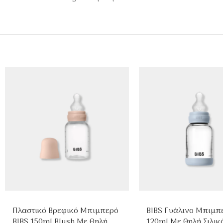
Πλαστικό Βρεφικό Μπιμπερό
BIBS Γυάλινο Μπιμπ
BIBS 150ml Blush Με Θηλή
120ml Με Θηλή Σιλικ