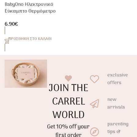
BabyOno Ηλεκτρονικό
Εύκαμπτο Θερμόμετρο
BN788 Για Μωρά &
6.90
€
Παιδιά
ΠΡΟΣΘΉΚΗ ΣΤΟ ΚΑΛΆΘΙ
exclusive
offers
JOIN THE
CARREL
new
arrivals
WORLD
parenting
Get 10% off your
tips &
first order