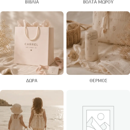
ΒΙΒΛΊΑ
ΒΌΛΤΑ ΜΩΡΟΎ
ΔΏΡΑ
ΘΕΡΜΌΣ