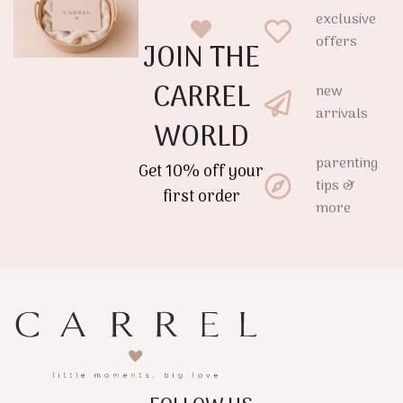
exclusive
offers
JOIN THE
CARREL
new
arrivals
WORLD
parenting
Get 10% off your
tips &
first order
more