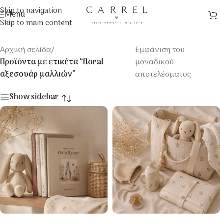
Skip to navigation
Menu
Skip to main content
Αρχική σελίδα
/
Εμφάνιση του
Προϊόντα με ετικέτα “floral
μοναδικού
αξεσουάρ μαλλιών”
αποτελέσματος
Show sidebar