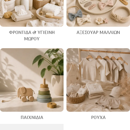
ΦΡΟΝΤΊΔΑ & ΥΓΙΕΙΝΉ
ΑΞΕΣΟΥΆΡ ΜΑΛΛΙΏΝ
ΜΩΡΟΎ
ΠΑΙΧΝΊΔΙΑ
ΡΟΎΧΑ