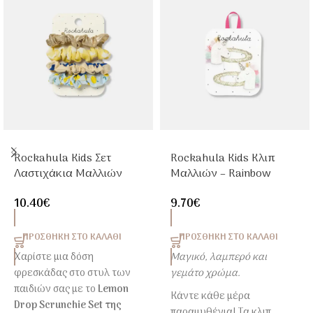
Rockahula Kids Σετ
Rockahula Kids Κλιπ
Λαστιχάκια Μαλλιών
Μαλλιών – Rainbow
Lemon Drop Scrunchie |
Unicorn | Carrel
10.40
€
9.70
€
Carrel
ΠΡΟΣΘΉΚΗ ΣΤΟ ΚΑΛΆΘΙ
ΠΡΟΣΘΉΚΗ ΣΤΟ ΚΑΛΆΘΙ
Χαρίστε μια δόση
Μαγικό, λαμπερό και
φρεσκάδας στο στυλ των
γεμάτο χρώμα.
παιδιών σας με το
Lemon
Κάντε κάθε μέρα
Drop Scrunchie Set της
παραμυθένια! Τα κλιπ