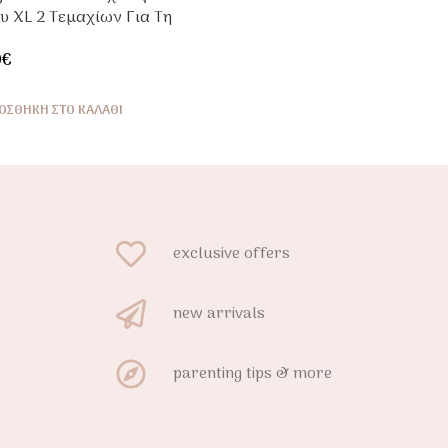
τυ XL 2 Τεμαχίων Για Τη
μά
0
€
ΟΣΘΉΚΗ ΣΤΟ ΚΑΛΆΘΙ
exclusive offers
new arrivals
parenting tips & more