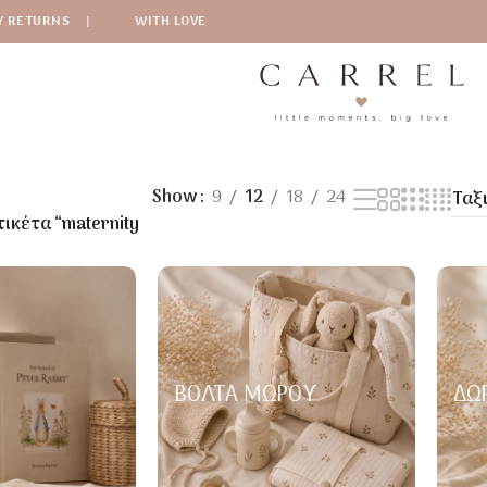
Y RETURNS
|
WITH LOVE
Show
9
12
18
24
ικέτα “maternity
ΒΌΛΤΑ ΜΩΡΟΎ
ΔΏ