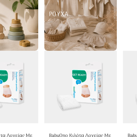
ΡΟΎΧΑ
ότα Λοχείας Με
BabyOno Κιλότα Λοχείας Με
Bab