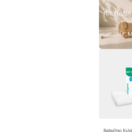
ΠΑΙΧΝΊΔΙΑ
BabyOno Κιλ