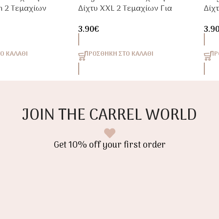
m 2 Τεμαχίων
Δίχτυ XXL 2 Τεμαχίων Για
Δίχ
Τη Μαμά
Μα
3.90
€
3.9
Ο ΚΑΛΆΘΙ
ΠΡΟΣΘΉΚΗ ΣΤΟ ΚΑΛΆΘΙ
ΠΡ
JOIN THE CARREL WORLD
Get 10% off your first order