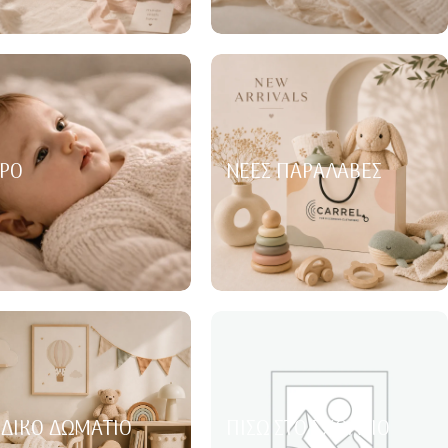
ΡΌ
ΝΈΕΣ ΠΑΡΑΛΑΒΈΣ
ΙΔΙΚΌ ΔΩΜΆΤΙΟ
ΠΊΣΩ ΣΤΟ ΣΧΟΛΕΊΟ