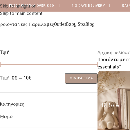
Skip to navigation
FREE SHIPPING OVER €60
|
1-3 DAYS DELIVERY
|
EAS
Skip to main content
ροϊόντα
Νέες Παραλαβές
Outlet
Baby Spa
Blog
Τιμή
Αρχική σελίδα
/
Προϊόντα με ετ
essentials”
Τιμή:
0€
—
10€
ΦΙΛΤΡΆΡΙΣΜΑ
Κατηγορίες
ΒΙΒΛΊΑ
Μαμά