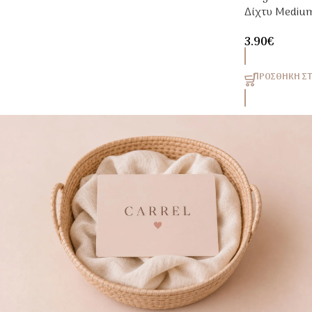
Δίχτυ Mediu
Για Τη Μαμά
3.90
€
ΠΡΟΣΘΉΚΗ ΣΤ