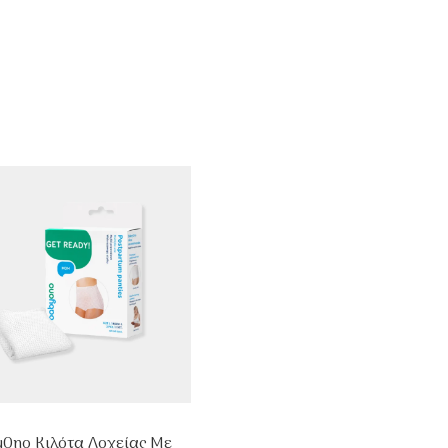
yOno Κιλότα Λοχείας Με