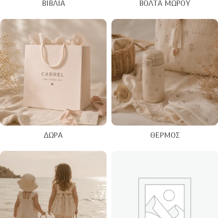
ΒΙΒΛΊΑ
ΒΌΛΤΑ ΜΩΡΟΎ
ΔΏΡΑ
ΘΕΡΜΌΣ