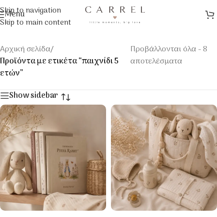
Skip to navigation
Menu
Skip to main content
Αρχική σελίδα
/
Προβάλλονται όλα - 8
Προϊόντα με ετικέτα “παιχνίδι 5
αποτελέσματα
ετών”
Show sidebar