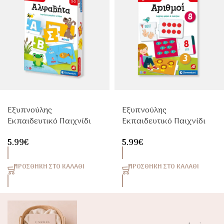
Εξυπνούλης
Εξυπνούλης
Εκπαιδευτικό Παιχνίδι
Εκπαιδευτικό Παιχνίδι
Αλφάβητα – Μαθαίνω
Αριθμοί – Μαθαίνω να
5.99
€
5.99
€
Γράμματα για Παιδιά 3-5
Μετράω για Παιδιά 3-5
Ετών
Ετών
ΠΡΟΣΘΉΚΗ ΣΤΟ ΚΑΛΆΘΙ
ΠΡΟΣΘΉΚΗ ΣΤΟ ΚΑΛΆΘΙ