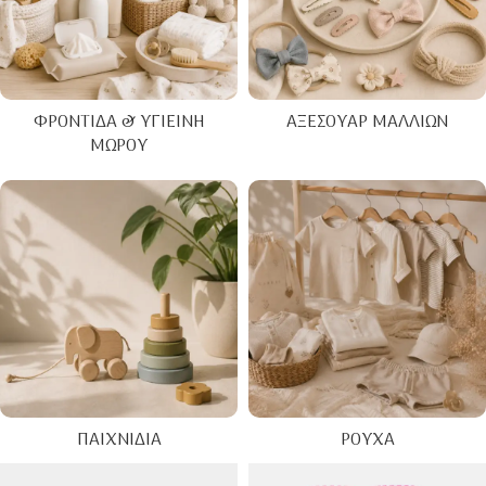
ΦΡΟΝΤΊΔΑ & ΥΓΙΕΙΝΉ
ΑΞΕΣΟΥΆΡ ΜΑΛΛΙΏΝ
ΜΩΡΟΎ
ΠΑΙΧΝΊΔΙΑ
ΡΟΎΧΑ