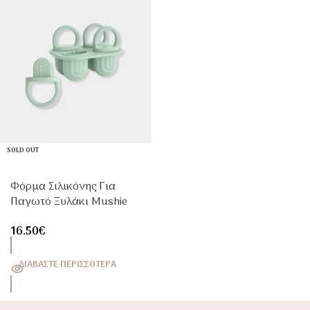
SOLD OUT
Φόρμα Σιλικόνης Για
Παγωτό Ξυλάκι Mushie
Cambridge Blue | Silicone
16.50
€
Ice Pop Mold για Μωρά
ΔΙΑΒΆΣΤΕ ΠΕΡΙΣΣΌΤΕΡΑ