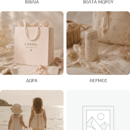
ΒΙΒΛΊΑ
ΒΌΛΤΑ ΜΩΡΟΎ
ΔΏΡΑ
ΘΕΡΜΌΣ