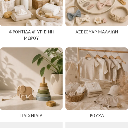
ΦΡΟΝΤΊΔΑ & ΥΓΙΕΙΝΉ
ΑΞΕΣΟΥΆΡ ΜΑΛΛΙΏΝ
ΜΩΡΟΎ
ΠΑΙΧΝΊΔΙΑ
ΡΟΎΧΑ