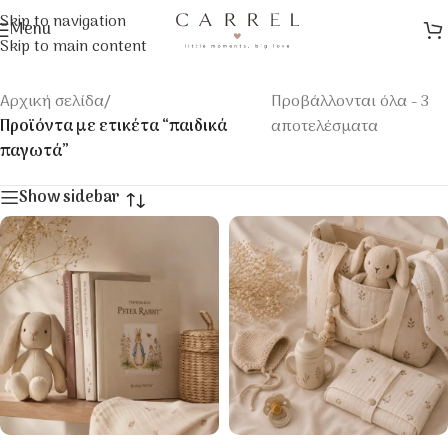
Skip to navigation
Menu
Skip to main content
Αρχική σελίδα
/
Προβάλλονται όλα - 3
Προϊόντα με ετικέτα “παιδικά
αποτελέσματα
παγωτά”
Show sidebar