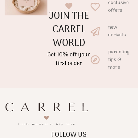
exclusive
offers
JOIN THE
CARREL
new
arrivals
WORLD
parenting
Get 10% off your
tips &
first order
more
FOLLOW US