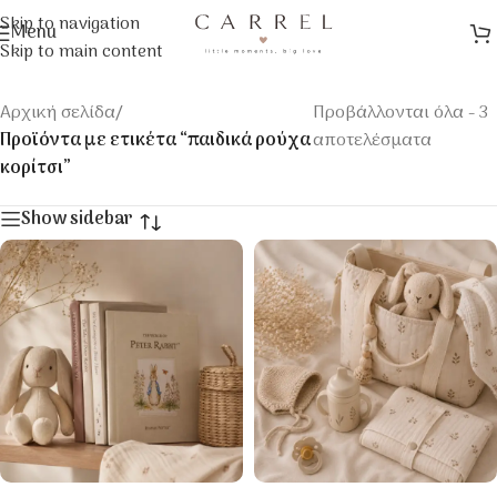
Skip to navigation
Menu
Skip to main content
Αρχική σελίδα
/
Προβάλλονται όλα - 3
Προϊόντα με ετικέτα “παιδικά ρούχα
αποτελέσματα
κορίτσι”
Show sidebar