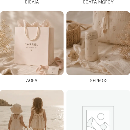
ΒΙΒΛΊΑ
ΒΌΛΤΑ ΜΩΡΟΎ
ΔΏΡΑ
ΘΕΡΜΌΣ