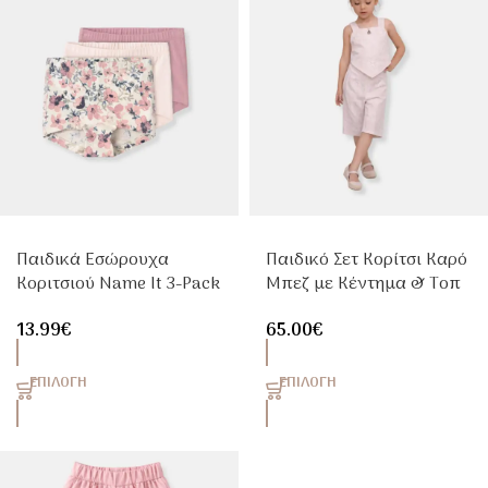
Παιδικά Εσώρουχα
Παιδικό Σετ Κορίτσι Καρό
Κοριτσιού Name It 3-Pack
Μπεζ με Κέντημα & Τοπ
Rose Floral
με Τριγωνικό Τελείωμα
13.99
€
65.00
€
ΕΠΙΛΟΓΉ
ΕΠΙΛΟΓΉ