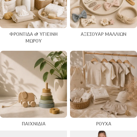
ΦΡΟΝΤΊΔΑ & ΥΓΙΕΙΝΉ
ΑΞΕΣΟΥΆΡ ΜΑΛΛΙΏΝ
ΜΩΡΟΎ
ΠΑΙΧΝΊΔΙΑ
ΡΟΎΧΑ