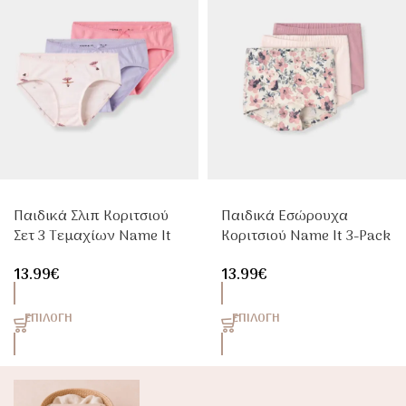
Παιδικά Σλιπ Κοριτσιού
Παιδικά Εσώρουχα
Σετ 3 Τεμαχίων Name It
Κοριτσιού Name It 3-Pack
Pearl Από Βαμβακερό
Rose Floral
13.99
€
13.99
€
Jersey
ΕΠΙΛΟΓΉ
ΕΠΙΛΟΓΉ