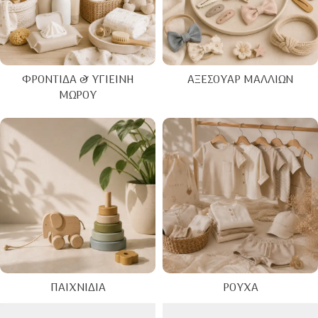
ΦΡΟΝΤΊΔΑ & ΥΓΙΕΙΝΉ
ΑΞΕΣΟΥΆΡ ΜΑΛΛΙΏΝ
ΜΩΡΟΎ
ΠΑΙΧΝΊΔΙΑ
ΡΟΎΧΑ