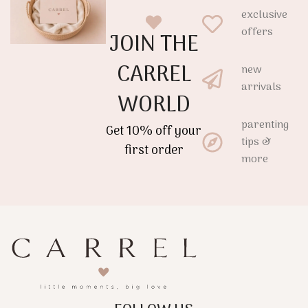
exclusive
offers
JOIN THE
CARREL
new
arrivals
WORLD
parenting
Get 10% off your
tips &
first order
more