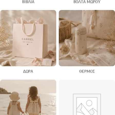
ΒΙΒΛΊΑ
ΒΌΛΤΑ ΜΩΡΟΎ
ΔΏΡΑ
ΘΕΡΜΌΣ