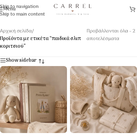
Skip to navigation
Menu
Skip to main content
Αρχική σελίδα
/
Προβάλλονται όλα - 2
Προϊόντα με ετικέτα “παιδικά σλιπ
αποτελέσματα
κοριτσιού”
Show sidebar