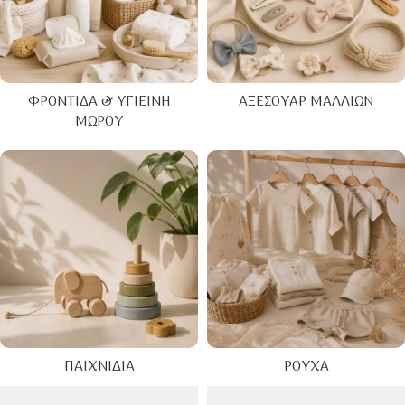
ΦΡΟΝΤΊΔΑ & ΥΓΙΕΙΝΉ
ΑΞΕΣΟΥΆΡ ΜΑΛΛΙΏΝ
ΜΩΡΟΎ
ΠΑΙΧΝΊΔΙΑ
ΡΟΎΧΑ