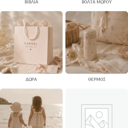
ΒΙΒΛΊΑ
ΒΌΛΤΑ ΜΩΡΟΎ
ΔΏΡΑ
ΘΕΡΜΌΣ