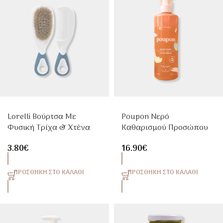
Lorelli Βούρτσα Με
Poupon Νερό
Φυσική Τρίχα & Χτένα
Καθαρισμού Προσώπου
Moonlight Blue Για Μωρά
& Σώματος Με Βιολογική
3.80
€
16.90
€
Αλόη Βέρα 400ml
ΠΡΟΣΘΉΚΗ ΣΤΟ ΚΑΛΆΘΙ
ΠΡΟΣΘΉΚΗ ΣΤΟ ΚΑΛΆΘΙ