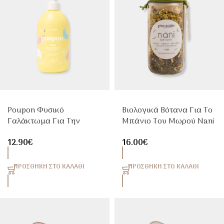
Poupon Φυσικό
Βιολογικά Βότανα Για Το
Γαλάκτωμα Για Την
Μπάνιο Του Μωρού Nani
Αλλαγή Πάνας Με
Baby Bath 60g
12.90
€
16.00
€
Βιολογικό Ελαιόλαδο &
Lime Water 500ml
ΠΡΟΣΘΉΚΗ ΣΤΟ ΚΑΛΆΘΙ
ΠΡΟΣΘΉΚΗ ΣΤΟ ΚΑΛΆΘΙ