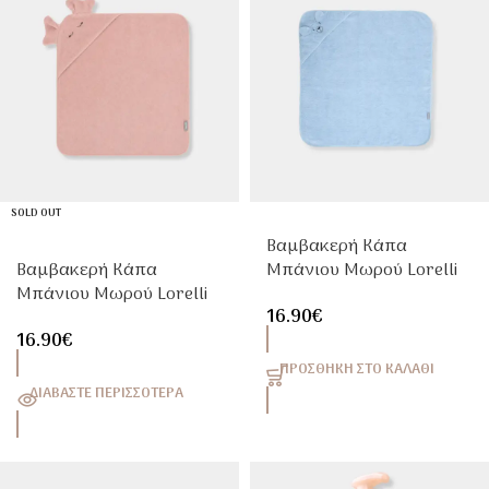
SOLD OUT
Βαμβακερή Κάπα
Βαμβακερή Κάπα
Μπάνιου Μωρού Lorelli
Μπάνιου Μωρού Lorelli
90x90cm Με Κέντημα
16.90
€
90x90cm Με Κέντημα
Soft Blue
16.90
€
Rose Smoke
ΠΡΟΣΘΉΚΗ ΣΤΟ ΚΑΛΆΘΙ
ΔΙΑΒΆΣΤΕ ΠΕΡΙΣΣΌΤΕΡΑ