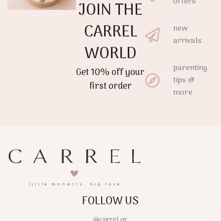
offers
JOIN THE
CARREL
new
arrivals
WORLD
parenting
Get 10% off your
tips &
first order
more
FOLLOW US
@carrel.gr