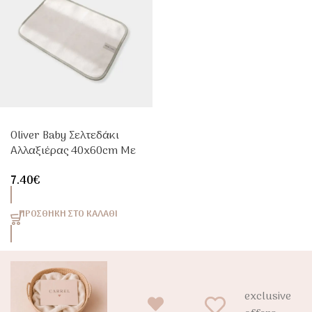
Oliver Baby Σελτεδάκι
Αλλαξιέρας 40x60cm Με
Ρελάκι Μέντα
7.40
€
ΠΡΟΣΘΉΚΗ ΣΤΟ ΚΑΛΆΘΙ
exclusive