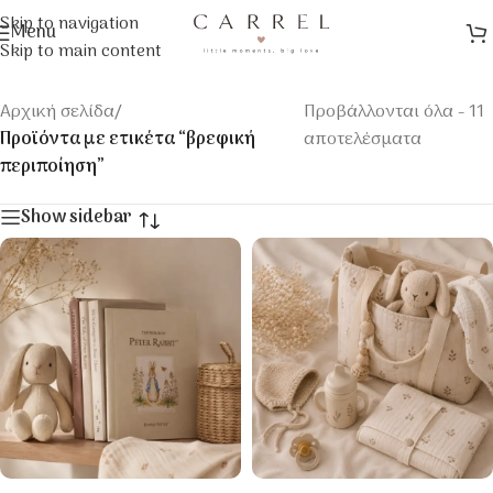
Skip to navigation
Menu
Skip to main content
Αρχική σελίδα
/
Προβάλλονται όλα - 11
Προϊόντα με ετικέτα “βρεφική
αποτελέσματα
περιποίηση”
Show sidebar