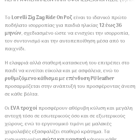
Το
Lorelli Zig Zag Ride On Ροζ
είναι το ιδανικό πρώτο
ποδήλατο ισορροπίας για παιδιά ηλικίας
12 έως 36
μηνών
, σχεδιασμένο ώστε να ενισχύει την ισορροπία,
τον συντονισμό και την αυτοπεποίθηση μέσα από το
παιχνίδι.
Η ελαφριά αλλά σταθερή κατασκευή του επιτρέπει στο
παιδί να κινείται εύκολα και με ασφάλεια, ενώ το
ρυθμιζόμενο κάθισμα με επένδυση PU leather
προσαρμόζεται στην ανάπτυξή του προσφέροντας άνεση
σε κάθε βόλτα.
Οι
EVA τροχοί
προσφέρουν αθόρυβη κύλιση και μεγάλη
αντοχή τόσο σε εσωτερικούς όσο και σε εξωτερικούς
χώρους, ενώ το εργονομικό τιμόνι με μαλακές
χειρολαβές εξασφαλίζει σταθερό κράτημα. Τα
ενσωματωμένα
φώτα και μουσική
κάνουν κάθε