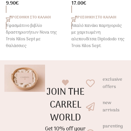
9.90
€
17.00
€
Εικόνες
ΠΡΟΣΘΉΚΗ ΣΤΟ ΚΑΛΆΘΙ
ΠΡΟΣΘΉΚΗ ΣΤΟ ΚΑΛΆΘΙ
Υφασμάτινο βιβλίο
Απαλό πανάκι παρηγοριάς
δραστηριοτήτων Nova της
με χαριτωμένη
Trois Kilos Sept με
αλεπουδίτσα Diplododo της
θαλάσσιες
Trois Kilos Sept.
εικονογραφήσεις,
Ιδανική για αγκαλιές, ύπνο
καθρεφτάκι ασφαλείας και
και αίσθημα ασφάλειας
θροΐζοντα στοιχεία που
από τις πρώτες ημέρες του
διεγείρουν την αφή, την
μωρού.
exclusive
όραση και την ακοή του
μωρού από τους πρώτους
offers
JOIN THE
μήνες ζωής.
CARREL
new
arrivals
WORLD
parenting
Get 10% off your