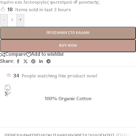
τιμόνι και λειτουργίες φωτισμού & μουσικής.
18
Items sold in last 3 hours
-
+
ΠΡΟΣΘΉΚΗ ΣΤΟ ΚΑΛΆΘΙ
BUY NOW
Compare
Add to wishlist
Share:
34
People watching this product now!
100% Organic Cotton
ΠΕΡΙΓΡΑΦΉ
ΕΠΙΠΛΈΟΝ ΠΛΗΡΟΦΟΡΊΕΣ
ΑΞΙΟΛΟΓΉΣΕΙΣ (0)
ABOU