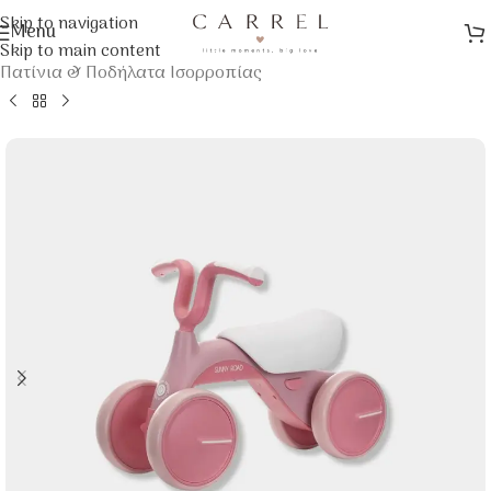
Skip to navigation
Menu
Αρχική σελίδα
/
Παιχνίδια
/
Εξωτερικού Χώρου
/
Skip to main content
Πατίνια & Ποδήλατα Ισορροπίας