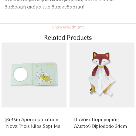
διαδρομή ακόμα πιο διασκεδαστική.
Shop Woodmart
Related Products
Βιβλίο Δραστηριοτήτων
Πανάκι Παρηγοριάς
Nova Trois Kilos Sept Με
Αλεπού Diplododo 34cm
Καθρέφτη & Θαλάσσιες
Trois Kilos Sept