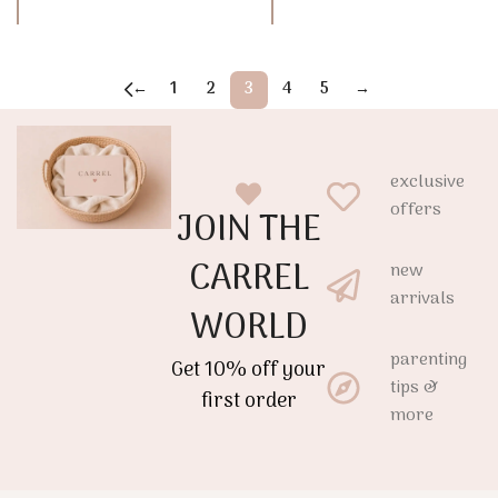
←
1
2
3
4
5
→
exclusive
offers
JOIN THE
CARREL
new
arrivals
WORLD
parenting
Get 10% off your
tips &
first order
more