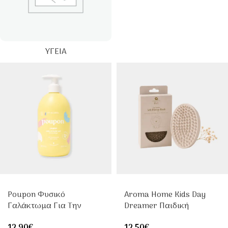
ΥΓΕΊΑ
Poupon Φυσικό
Aroma Home Kids Day
Γαλάκτωμα Για Την
Dreamer Παιδική
Αλλαγή Πάνας Με
Βούρτσα Μασάζ Σώματος
12.90
€
12.50
€