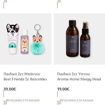
Παιδικό Σετ Μπάνιου
Παιδικό Σετ Ύπνου
Best Friends Σε Βαλιτσάκι
Aroma Home Sleepy Head
Δώρου Με Αφρόλουτρο &
Με Bubble Bath & Pillow
39.00
€
19.00
€
Shower Gel
Mist
ΠΡΟΣΘΉΚΗ ΣΤΟ ΚΑΛΆΘΙ
ΠΡΟΣΘΉΚΗ ΣΤΟ ΚΑΛΆΘΙ