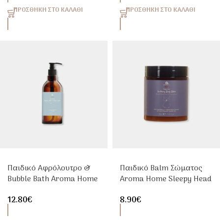
ΠΡΟΣΘΉΚΗ ΣΤΟ ΚΑΛΆΘΙ
ΠΡΟΣΘΉΚΗ ΣΤΟ ΚΑΛΆΘΙ
Παιδικό Αφρόλουτρο &
Παιδικό Balm Σώματος
Bubble Bath Aroma Home
Aroma Home Sleepy Head
Kids Downtime 250ml
120ml Για Χαλάρωση &
12.80
€
8.90
€
Ύπνο