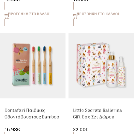
Βιολογικό Ελαιόλαδο &
Lime Water 500ml
ΠΡΟΣΘΉΚΗ ΣΤΟ ΚΑΛΆΘΙ
ΠΡΟΣΘΉΚΗ ΣΤΟ ΚΑΛΆΘΙ
Dentafari Παιδικές
Little Secrets Ballerina
Οδοντόβουρτσες Bamboo
Gift Box Σετ Δώρου
4 Τεμαχίων
Παιδικής Περιποίησης
16.98
€
32.00
€