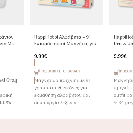
πάνιου
HappiHobbi Αλφάβητα – 91
HappiHob
0cm Με
Εκπαιδευτικοί Μαγνήτες για
Dress Up
Παιδιά 4+
Μαγνήτες
9.99
€
9.99
€
ΠΡΟΣΘΉΚΗ ΣΤΟ ΚΑΛΆΘΙ
ΠΡΟΣΘΉΚ
wel Gray
Μαγνητικό παιχνίδι με 91
Μαγνητι
γράμματα & εικόνες για
πριγκίπι
ρεφική
εκμάθηση αλφαβήτου και
outfit κα
100%
δημιουργία λέξεων.
✨ 34 μαγ
νη για
Ιδανικό για παιδιά 4+
ατελείω
ρό μετά
φαντασί
κή