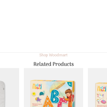
Shop Woodmart
Related Products