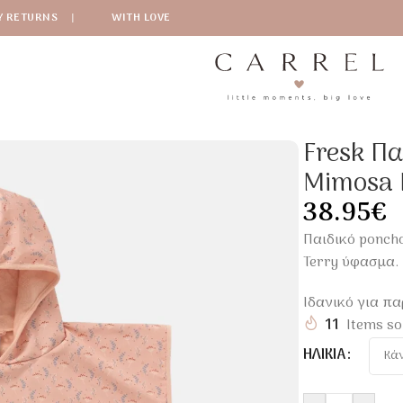
Y RETURNS
|
WITH LOVE
α
/
Fresk Παιδικό Poncho Παραλίας UV50 Mimosa Με Κουκούλ
Fresk Π
Mimosa 
38.95
€
Παιδικό ponch
Terry ύφασμα.
Ιδανικό για πα
11
Items so
ΗΛΙΚΊΑ