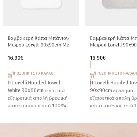
Βαμβακερή Κάπα Μπάνιου
Βαμβακερή Κάπα Μ
Μωρού Lorelli 90x90cm Με
Μωρού Lorelli 90x9
Κέντημα Λευκή
Κέντημα Γκρι
16.90
€
16.90
€
ΠΡΟΣΘΉΚΗ ΣΤΟ ΚΑΛΆΘΙ
ΠΡΟΣΘΉΚΗ ΣΤΟ ΚΑΛΆΘΙ
Η
Lorelli Hooded Towel
Η
Lorelli Hooded To
White 90x90cm
είναι μια
90x90cm
είναι μια
εξαιρετικά απαλή βρεφική
εξαιρετικά απαλή β
κάπα μπάνιου από
100%
κάπα μπάνιου από
βαμβάκι
, σχεδιασμένη για
βαμβάκι
, σχεδιασμέ
να αγκαλιάζει το μωρό μετά
να αγκαλιάζει το μω
το μπάνιο. Η πρακτική
το μπάνιο. Η πρακτι
κουκούλα βοηθά στο
κουκούλα βοηθά στο