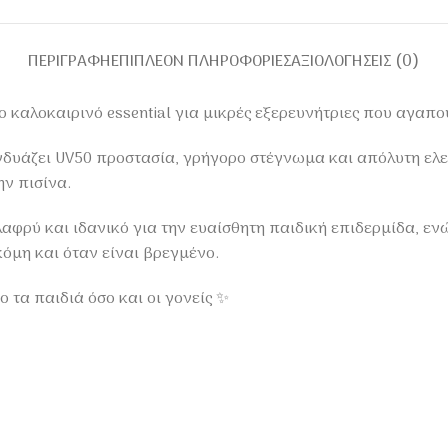
ΠΕΡΙΓΡΑΦΉ
ΕΠΙΠΛΈΟΝ ΠΛΗΡΟΦΟΡΊΕΣ
ΑΞΙΟΛΟΓΉΣΕΙΣ (0)
 καλοκαιρινό essential για μικρές εξερευνήτριες που αγαπού
νδυάζει UV50 προστασία, γρήγορο στέγνωμα και απόλυτη ελε
ην πισίνα.
λαφρύ και ιδανικό για την ευαίσθητη παιδική επιδερμίδα, ε
όμη και όταν είναι βρεγμένο.
τα παιδιά όσο και οι γονείς ✨