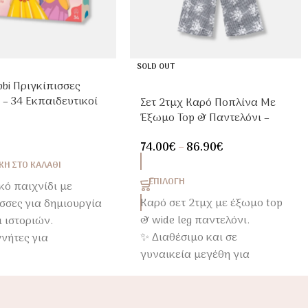
SOLD OUT
bi Πριγκίπισσες
 – 34 Εκπαιδευτικοί
Σετ 2τμχ Καρό Ποπλίνα Με
 για Παιδιά 3+
Έξωμο Top & Παντελόνι –
Matchy Matchy Μαμά & Κόρη
74.00
€
–
86.90
€
Η ΣΤΟ ΚΑΛΆΘΙ
ΕΠΙΛΟΓΉ
κό παιχνίδι με
Καρό σετ 2τμχ με έξωμο top
σσες για δημιουργία
& wide leg παντελόνι.
ι ιστοριών.
✨ Διαθέσιμο και σε
νήτες για
γυναικεία μεγέθη για
τους συνδυασμούς
υπέροχα matchy matchy
ας.
looks μαμά-κόρη.