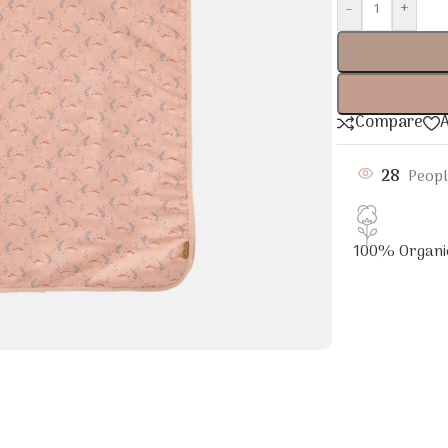
-
+
Compare
A
28
Peopl
100% Organi