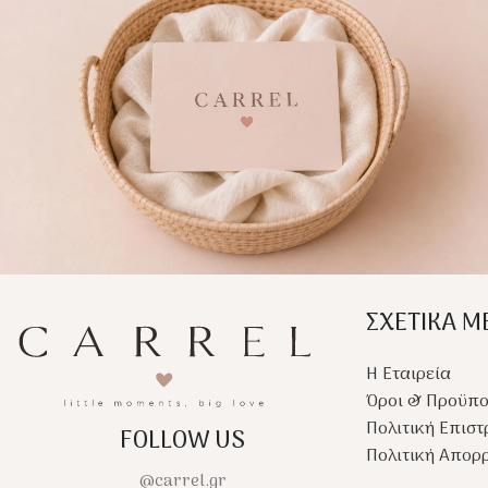
γρήγορο στέγνωμα του
γρήγορο στέγνωμα τ
κεφαλιού, ενώ το διακριτικό
κεφαλιού, ενώ το δια
κέντημα χαρίζει μία κομψή
κέντημα χαρίζει μία
premium αισθητική.
premium αισθητική.
ΣΧΕΤΙΚΑ Μ
Η Εταιρεία
Όροι & Προϋπο
Πολιτική Επισ
FOLLOW US
Πολιτική Απορ
@carrel.gr