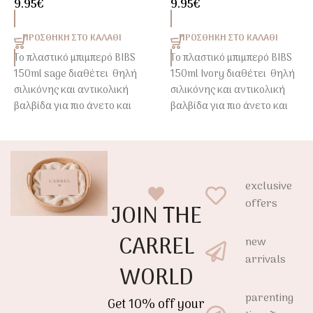
9.95
€
9.95
€
Σιλικόνης
ΠΡΟΣΘΉΚΗ ΣΤΟ ΚΑΛΆΘΙ
ΠΡΟΣΘΉΚΗ ΣΤΟ ΚΑΛΆΘΙ
Το πλαστικό μπιμπερό BIBS
Το πλαστικό μπιμπερό BIBS
150ml sage διαθέτει θηλή
150ml Ivory διαθέτει θηλή
σιλικόνης και αντικολική
σιλικόνης και αντικολική
βαλβίδα για πιο άνετο και
βαλβίδα για πιο άνετο και
φυσικό τάισμα.
φυσικό τάισμα.
Κατασκευασμένο από
Κατασκευασμένο από
ασφαλές BPA Free
ασφαλές BPA Free
πολυπροπυλένιο (PP),
πολυπροπυλένιο (PP),
exclusive
αποτελεί ιδανική επιλογή
αποτελεί ιδανική επιλογή
offers
JOIN THE
από τις πρώτες ημέρες του
από τις πρώτες ημέρες του
μωρού.
μωρού.
CARREL
new
arrivals
WORLD
parenting
Get 10% off your