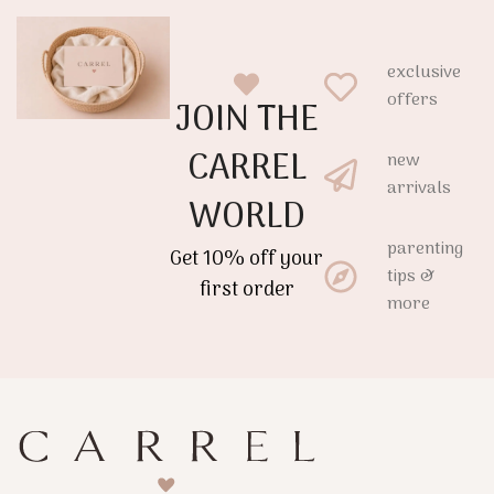
Ελαφρύ, πτυσσόμενο και
ασφαλές BPA Free
εύκολο στη μεταφορά,
πολυπροπυλένιο (PP),
αποτελεί την ιδανική λύση
αποτελεί ιδανική επιλογή
exclusive
τόσο για το σπίτι όσο και για
από τις πρώτες ημέρες του
offers
JOIN THE
ταξίδια ή επισκέψεις.
μωρού.
CARREL
new
arrivals
WORLD
parenting
Get 10% off your
tips &
first order
more