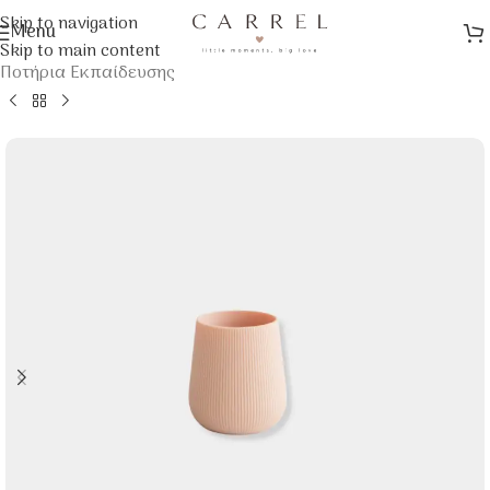
Skip to navigation
Menu
Αρχική σελίδα
/
Φαγητό Μωρού
/
Σκεύη Φαγητού
/
Skip to main content
Ποτήρια Εκπαίδευσης