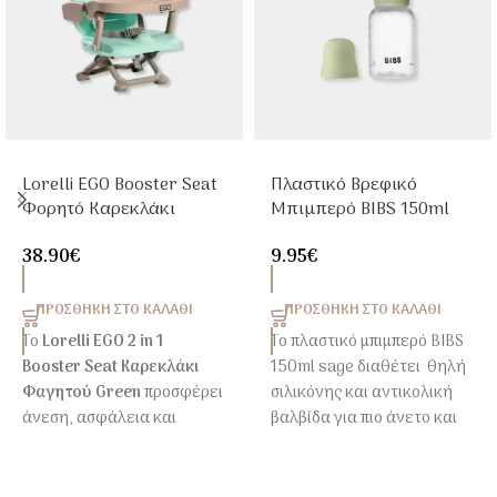
Lorelli EGO Booster Seat
Πλαστικό Βρεφικό
Φορητό Καρεκλάκι
Μπιμπερό BIBS 150ml
Φαγητού Green
Sage Με Θηλή Σιλικόνης
38.90
€
9.95
€
ΠΡΟΣΘΉΚΗ ΣΤΟ ΚΑΛΆΘΙ
ΠΡΟΣΘΉΚΗ ΣΤΟ ΚΑΛΆΘΙ
Το
Lorelli EGO 2 in 1
Το πλαστικό μπιμπερό BIBS
Booster Seat Καρεκλάκι
150ml sage διαθέτει θηλή
Φαγητού Green
προσφέρει
σιλικόνης και αντικολική
άνεση, ασφάλεια και
βαλβίδα για πιο άνετο και
ευελιξία στα καθημερινά
φυσικό τάισμα.
γεύματα του παιδιού.
Κατασκευασμένο από